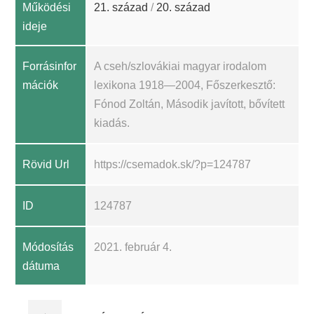
Működési
21. század
/
20. század
ideje
Forrásinfor
A cseh/szlovákiai magyar irodalom
mációk
lexikona 1918—2004, Főszerkesztő:
Fónod Zoltán, Második javított, bővített
kiadás.
Rövid Url
https://csemadok.sk/?p=124787
ID
124787
Módosítás
2021. február 4.
dátuma