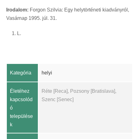
Irodalom:
Forgon Szilvia: Egy helytörténeti kiadványról,
Vasárnap 1995. júl. 31.
L.
Kategória
helyi
Életéhez
Réte [Reca], Pozsony [Bratislava],
kapcsolód
Szenc [Senec]
ó
települése
k