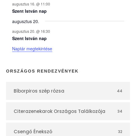
augusztus 16. @ 11:00
e
Szent István nap
augusztus 20.
k
augusztus 20. @ 16:30
n
Szent István nap
Naptár megtekintése
a
p
ORSZÁGOS RENDEZVÉNYEK
t
Bíborpiros szép rózsa
44
á
r
Citerazenekarok Országos Találkozója
34
Csengő Énekszó
32