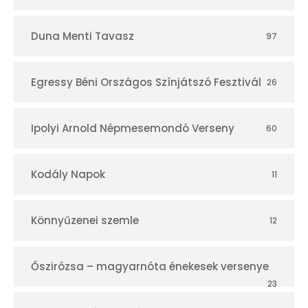
Duna Menti Tavasz
97
Egressy Béni Országos Színjátszó Fesztivál
26
Ipolyi Arnold Népmesemondó Verseny
60
Kodály Napok
11
Könnyűzenei szemle
12
Őszirózsa – magyarnóta énekesek versenye
23