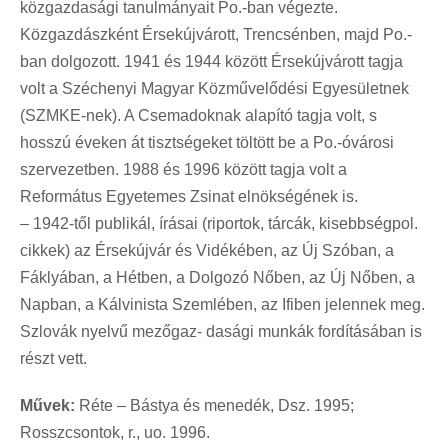
közgazdasági tanulmányait Po.-ban végezte.
Közgazdászként Érsekújvárott, Trencsénben, majd Po.-
ban dolgozott. 1941 és 1944 között Érsekújvárott tagja
volt a Széchenyi Magyar Közművelődési Egyesületnek
(SZMKE-nek). A Csemadoknak alapító tagja volt, s
hosszú éveken át tisztségeket töltött be a Po.-óvárosi
szervezetben. 1988 és 1996 között tagja volt a
Református Egyetemes Zsinat elnökségének is.
– 1942-től publikál, írásai (riportok, tárcák, kisebbségpol.
cikkek) az Érsekújvár és Vidékében, az Új Szóban, a
Fáklyában, a Hétben, a Dolgozó Nőben, az Új Nőben, a
Napban, a Kálvinista Szemlében, az Ifiben jelennek meg.
Szlovák nyelvű mezőgaz- dasági munkák fordításában is
részt vett.
Művek:
Réte – Bástya és menedék, Dsz. 1995;
Rosszcsontok, r., uo. 1996.