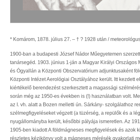
* Komárom, 1878. július 27. – † ? 1928 után / meteorológu
1900-ban a budapesti József Nádor Műegyetemen szerzet
tanársegéd. 1903. június 1-ján a Magyar Királyi Országos 
és Ógyallán a Központi Obszervatórium adjunktusaként f
Központi Intézet Aerológiai Osztályához került. Itt kezdett
kiértékelő berendezést szerkesztett a magassági szélméré
során még az 1950-es években is (!) használatban volt. M
az I. vh. alatt a Bozen melletti ún. Sárkány- szolgálathoz
szélmegfigyeléseket végzett (a tüzérség, a repülők és a l
nyugállományba került, későbbi pályája ismeretlen. Az 191
1905-ben kiadott A földmágneses megfigyelések és azok ki
részletes kézikönyv volt a mágneses mérésék gyakorlati mó