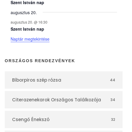
y
Szent István nap
augusztus 20.
e
augusztus 20. @ 16:30
Szent István nap
k
Naptár megtekintése
n
ORSZÁGOS RENDEZVÉNYEK
a
Bíborpiros szép rózsa
44
p
Citerazenekarok Országos Találkozója
34
t
á
Csengő Énekszó
32