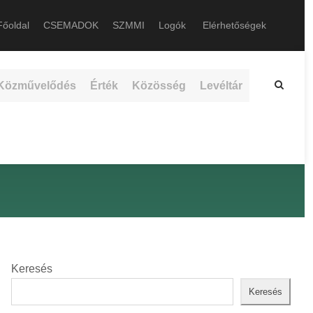
őoldal
CSEMADOK
SZMMI
Logók
Elérhetőségek
Közművelődés
Érték
Közösség
Levéltár
Keresés
Keresés