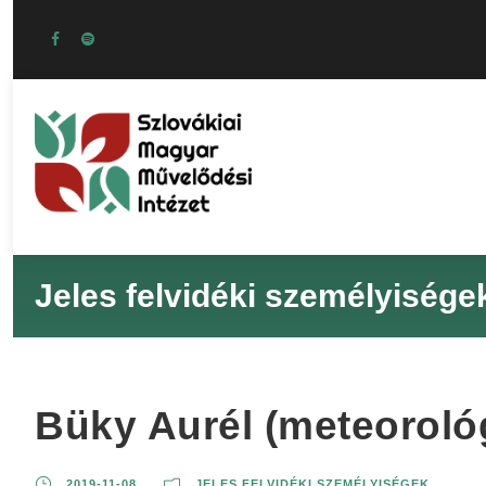
Jeles felvidéki személyisége
Büky Aurél (meteoroló
2019-11-08
JELES FELVIDÉKI SZEMÉLYISÉGEK