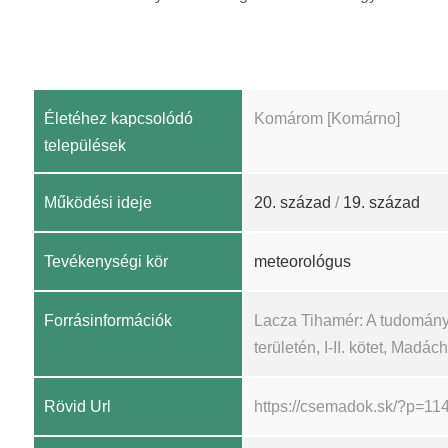
Életéhez kapcsolódó
Komárom [Komárno]
települések
Működési ideje
20. század
/
19. század
Tevékenységi kör
meteorológus
Forrásinformációk
Lacza Tihamér: A tudomány
területén, I-II. kötet, Madá
Rövid Url
https://csemadok.sk/?p=11