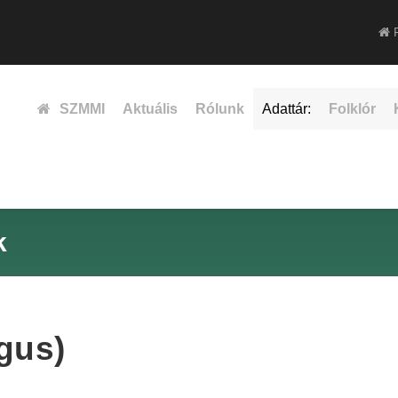
F
SZMMI
Aktuális
Rólunk
Adattár:
Folklór
k
gus)