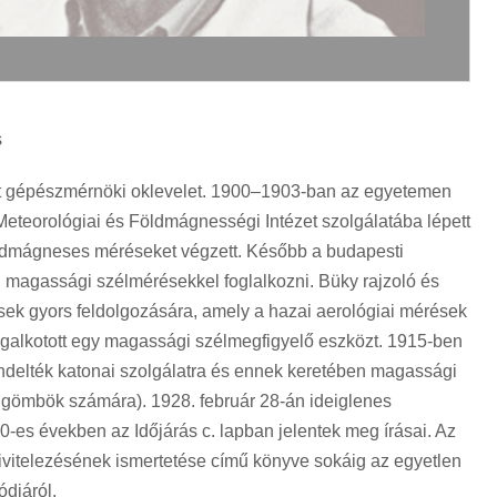
s
t gépészmérnöki oklevelet. 1900–1903-ban az egyetemen
Meteorológiai és Földmágnességi Intézet szolgálatába lépett
öldmágneses méréseket végzett. Később a budapesti
 el magassági szélmérésekkel foglalkozni. Büky rajzoló és
sek gyors feldolgozására, amely a hazai aerológiai mérések
egalkotott egy magassági szélmegfigyelő eszközt. 1915-ben
 rendelték katonai szolgálatra és ennek keretében magassági
éggömbök számára). 1928. február 28-án ideiglenes
0-es években az Időjárás c. lapban jelentek meg írásai. Az
vitelezésének ismertetése című könyve sokáig az egyetlen
djáról.