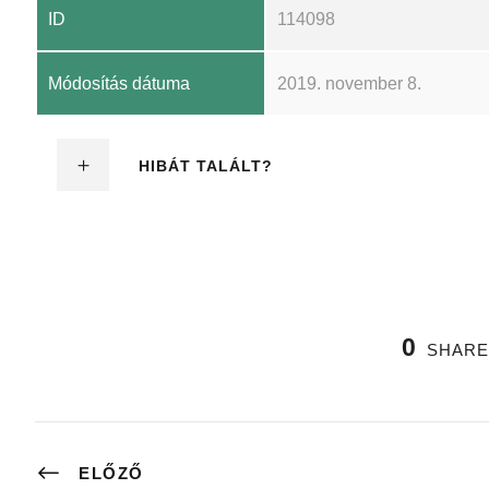
ID
114098
Módosítás dátuma
2019. november 8.
HIBÁT TALÁLT?
0
SHARE
ELŐZŐ