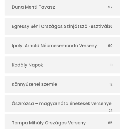
r
Duna Menti Tavasz
97
Egressy Béni Országos Színjátszó Fesztivál
26
Ipolyi Arnold Népmesemondó Verseny
60
Kodály Napok
11
Könnyűzenei szemle
12
Őszirózsa – magyarnóta énekesek versenye
23
Tompa Mihály Országos Verseny
65