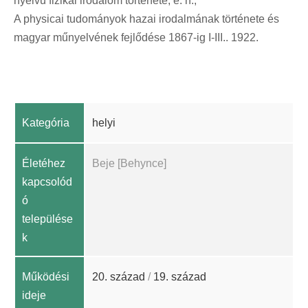
nyelvű fizikai irodalom története, é. n.;
A physicai tudományok hazai irodalmának története és
magyar műnyelvének fejlődése 1867-ig I-III.. 1922.
Kategória
helyi
Életéhez
Beje [Behynce]
kapcsolód
ó
települése
k
Működési
20. század
/
19. század
ideje