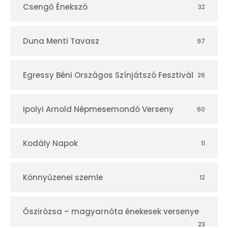
Csengő Énekszó
32
Duna Menti Tavasz
97
Egressy Béni Országos Színjátszó Fesztivál
26
Ipolyi Arnold Népmesemondó Verseny
60
Kodály Napok
11
Könnyűzenei szemle
12
Őszirózsa – magyarnóta énekesek versenye
23