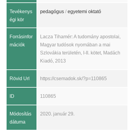
Tevékenys
pedagógus
/
egyetemi oktató
égi kör
Forrásinfor
Lacza Tihamér: A tudomány apostolai,
mációk
Magyar tudósok nyomában a mai
Szlovákia területén, I-II. kötet, Madách
Kiadó, 2013
Rövid Url
https://csemadok.sk/?p=110865
ID
110865
Módosítás
2020. január 29.
dátuma