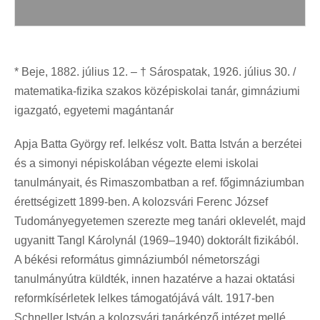
* Beje, 1882. július 12. – † Sárospatak, 1926. július 30. /
matematika-fizika szakos középiskolai tanár, gimnáziumi
igazgató, egyetemi magántanár
Apja Batta György ref. lelkész volt. Batta István a berzétei
és a simonyi népiskolában végezte elemi iskolai
tanulmányait, és Rimaszombatban a ref. főgimnáziumban
érettségizett 1899-ben. A kolozsvári Ferenc József
Tudományegyetemen szerezte meg tanári oklevelét, majd
ugyanitt Tangl Károlynál (1969–1940) doktorált fizikából.
A békési református gimnáziumból németországi
tanulmányútra küldték, innen hazatérve a hazai oktatási
reformkísérletek lelkes támogatójává vált. 1917-ben
Schneller István a kolozsvári tanárképző intézet mellé