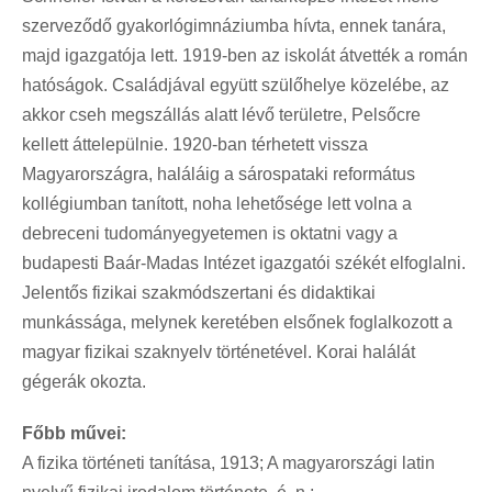
szerveződő gyakorlógimnáziumba hívta, ennek tanára,
majd igazgatója lett. 1919-ben az iskolát átvették a román
hatóságok. Családjával együtt szülőhelye közelébe, az
akkor cseh megszállás alatt lévő területre, Pelsőcre
kellett áttelepülnie. 1920-ban térhetett vissza
Magyarországra, haláláig a sárospataki református
kollégiumban tanított, noha lehetősége lett volna a
debreceni tudományegyetemen is oktatni vagy a
budapesti Baár-Madas Intézet igazgatói székét elfoglalni.
Jelentős fizikai szakmódszertani és didaktikai
munkássága, melynek keretében elsőnek foglalkozott a
magyar fizikai szaknyelv történetével. Korai halálát
gégerák okozta.
Főbb művei:
A fizika történeti tanítása, 1913; A magyarországi latin