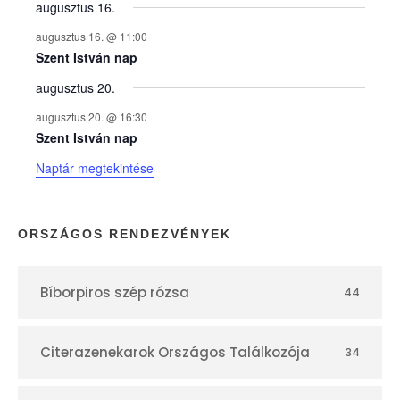
y
augusztus 16.
augusztus 16. @ 11:00
e
Szent István nap
augusztus 20.
k
augusztus 20. @ 16:30
n
Szent István nap
Naptár megtekintése
a
p
ORSZÁGOS RENDEZVÉNYEK
t
Bíborpiros szép rózsa
44
á
r
Citerazenekarok Országos Találkozója
34