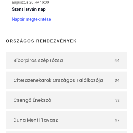
augusztus 20. @ 16:30
n
Szent István nap
Naptár megtekintése
a
p
ORSZÁGOS RENDEZVÉNYEK
t
Bíborpiros szép rózsa
44
á
r
Citerazenekarok Országos Találkozója
34
Csengő Énekszó
32
Duna Menti Tavasz
97