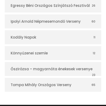
Egressy Béni Országos Színjátszó Fesztivál
26
Ipolyi Arnold Népmesemondó Verseny
60
Kodály Napok
11
Könnyűzenei szemle
12
Őszirózsa – magyarnóta énekesek versenye
23
Tompa Mihály Országos Verseny
65