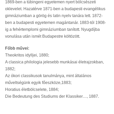
1869-ben a tübingeni egyetemen nyert bölcsészeti
oklevelet. Hazatérve 1871-ben a budapesti evangélikus
gimnáziumban a görög és latin nyelv tanára lett. 1872-
ben a budapesti egyetemen magántanár. 1883-tól 1908-
ig a fehértemplomi gimnáziumban tanított. Nyugdíjba
vonulása után ismét Budapestre költözött.
Főbb művei:
Theokritos idylljei, 1880;
A classica philologia jelesebb munkásai életrajzokban,
1882;
Az ókori classikusok tanulmánya, mint általános
műveltségünk egyik főeszköze,1883;
Horatius életbölcselete, 1884;
Die Bedeutung des Studiums der Klassiker…, 1887.