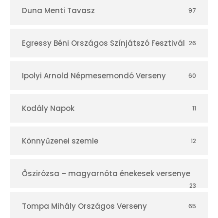
Duna Menti Tavasz
97
Egressy Béni Országos Színjátszó Fesztivál
26
Ipolyi Arnold Népmesemondó Verseny
60
Kodály Napok
11
Könnyűzenei szemle
12
Őszirózsa – magyarnóta énekesek versenye
23
Tompa Mihály Országos Verseny
65