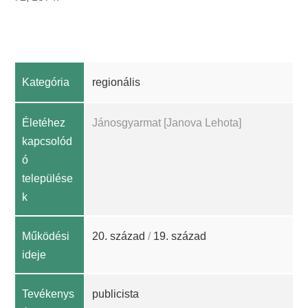
Kategória
regionális
Életéhez
Jánosgyarmat [Janova Lehota]
kapcsolód
ó
települése
k
Működési
20. század
/
19. század
ideje
Tevékenys
publicista