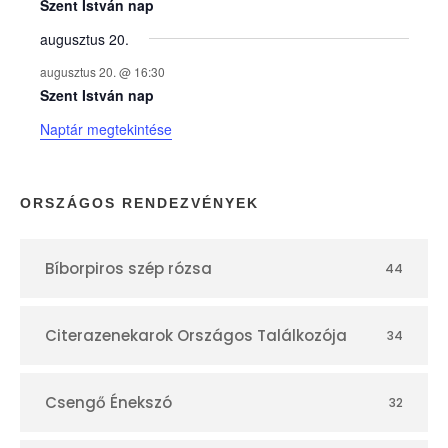
e
Szent István nap
augusztus 20.
k
augusztus 20. @ 16:30
n
Szent István nap
Naptár megtekintése
a
p
ORSZÁGOS RENDEZVÉNYEK
t
Bíborpiros szép rózsa
44
á
r
Citerazenekarok Országos Találkozója
34
Csengő Énekszó
32