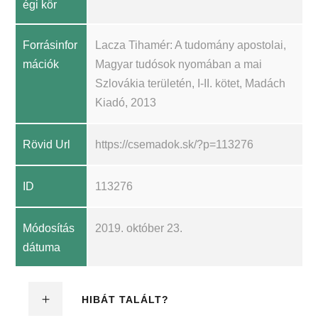
égi kör
Forrásinfor
Lacza Tihamér: A tudomány apostolai,
mációk
Magyar tudósok nyomában a mai
Szlovákia területén, I-II. kötet, Madách
Kiadó, 2013
Rövid Url
https://csemadok.sk/?p=113276
ID
113276
Módosítás
2019. október 23.
dátuma
HIBÁT TALÁLT?