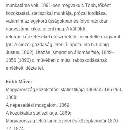
munkatársa volt. 1891-ben megvakult. Több, főként
közoktatási, statisztikai munkája, prózai fordítása,
valamint az egykorú újságokban és folyóiratokban
nagyszámú cikke jelent meg. A külföldi
reformelképzeléseket előszeretettel ismertette magyarul
(pl.: A mezei gazdaság jelen állapota. Írta b. Liebig
Justus, 1862). Utazás ismeretlen állomás felé, 1849–
1856 (1890) c. művében olmützi raboskodásának
emlékeit idézte fel.
Főbb Művei:
Magyarország közoktatási statisztikája 1864/65-1867/68.,
1868;
A népesedési mozgalom, 1869;
A közoktatás statisztikája, 1869;
Magyarország felső tanintézetei és középtanodái 1870-
72, 1874.