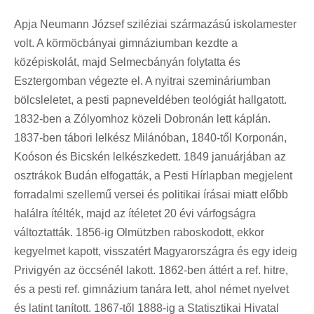
Apja Neumann József sziléziai származású iskolamester
volt. A körmöcbányai gimnáziumban kezdte a
középiskolát, majd Selmecbányán folytatta és
Esztergomban végezte el. A nyitrai szemináriumban
bölcsleletet, a pesti papneveldében teológiát hallgatott.
1832-ben a Zólyomhoz közeli Dobronán lett káplán.
1837-ben tábori lelkész Milánóban, 1840-től Korponán,
Koóson és Bicskén lelkészkedett. 1849 januárjában az
osztrákok Budán elfogatták, a Pesti Hírlapban megjelent
forradalmi szellemű versei és politikai írásai miatt előbb
halálra ítélték, majd az ítéletet 20 évi várfogságra
változtatták. 1856-ig Olmützben raboskodott, ekkor
kegyelmet kapott, visszatért Magyarországra és egy ideig
Privigyén az öccsénél lakott. 1862-ben áttért a ref. hitre,
és a pesti ref. gimnázium tanára lett, ahol német nyelvet
és latint tanított. 1867-től 1888-ig a Statisztikai Hivatal