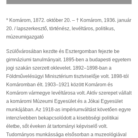
* Komárom, 1872. október 20. – † Komárom, 1936. január
20. / lapszerkesztő, történész, levéltáros, politikus,
múzeumigazgató
Szülővárosában kezdte és Esztergomban fejezte be
gimnáziumi tanulmányait. 1895-ben a budapesti egyetem
jogi szakán szerzett oklevelet. 1892–1898-ban a
Földművelésügyi Minisztérium tisztviselője volt. 1898-tól
Komáromban élt. 1903–1921 között Komárom és
Komárom vármegye levéltárosa volt. Aktív szerepet vállalt
a komáromi Múzeumi Egyesület és a Jókai Egyesület
munkájában. Az 1918-as impériumváltást követően egyre
intenzívebben bekapcsolódott a kisebbségi politikai
életbe, sőt éveken át tartományi képviselő volt.
Tudományos munkássága elsősorban a muzeológiával