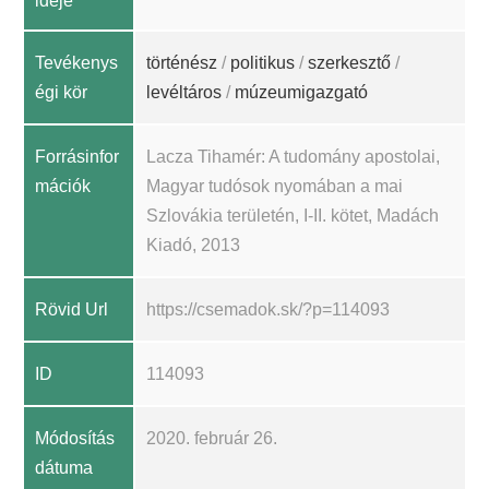
ideje
Tevékenys
történész
/
politikus
/
szerkesztő
/
égi kör
levéltáros
/
múzeumigazgató
Forrásinfor
Lacza Tihamér: A tudomány apostolai,
mációk
Magyar tudósok nyomában a mai
Szlovákia területén, I-II. kötet, Madách
Kiadó, 2013
Rövid Url
https://csemadok.sk/?p=114093
ID
114093
Módosítás
2020. február 26.
dátuma