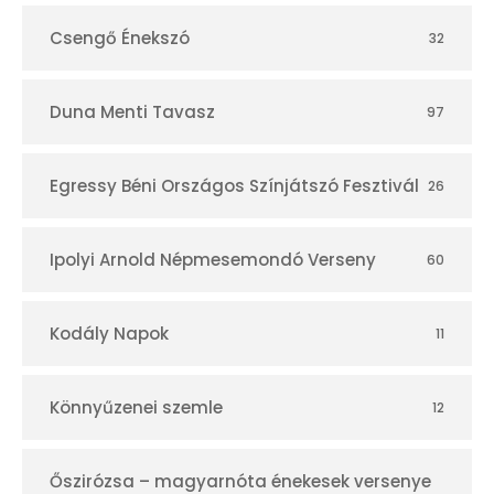
Csengő Énekszó
32
Duna Menti Tavasz
97
Egressy Béni Országos Színjátszó Fesztivál
26
Ipolyi Arnold Népmesemondó Verseny
60
Kodály Napok
11
Könnyűzenei szemle
12
Őszirózsa – magyarnóta énekesek versenye