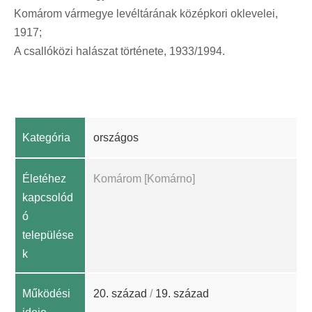
Komárom vármegye levéltárának középkori oklevelei,
1917;
A csallóközi halászat története, 1933/1994.
Kategória
országos
Életéhez
Komárom [Komárno]
kapcsolód
ó
települése
k
Működési
20. század
/
19. század