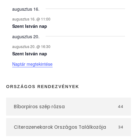
y
augusztus 16.
augusztus 16. @ 11:00
e
Szent István nap
augusztus 20.
k
augusztus 20. @ 16:30
n
Szent István nap
Naptár megtekintése
a
p
ORSZÁGOS RENDEZVÉNYEK
t
Bíborpiros szép rózsa
44
á
r
Citerazenekarok Országos Találkozója
34