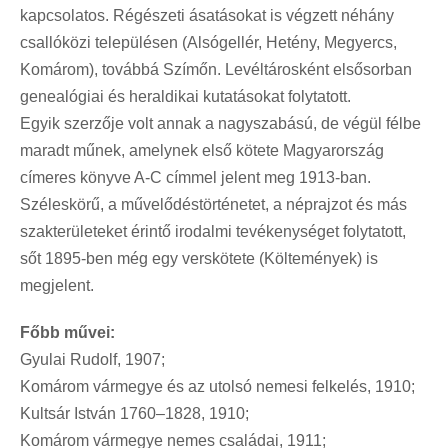
kapcsolatos. Régészeti ásatásokat is végzett néhány
csallóközi településen (Alsógellér, Hetény, Megyercs,
Komárom), továbbá Szímőn. Levéltárosként elsősorban
genealógiai és heraldikai kutatásokat folytatott.
Egyik szerzője volt annak a nagyszabású, de végül félbe
maradt műnek, amelynek első kötete Magyarország
címeres könyve A-C címmel jelent meg 1913-ban.
Széleskörű, a művelődéstörténetet, a néprajzot és más
szakterületeket érintő irodalmi tevékenységet folytatott,
sőt 1895-ben még egy verskötete (Költemények) is
megjelent.
Főbb művei:
Gyulai Rudolf, 1907;
Komárom vármegye és az utolsó nemesi felkelés, 1910;
Kultsár István 1760–1828, 1910;
Komárom vármegye nemes családai, 1911;