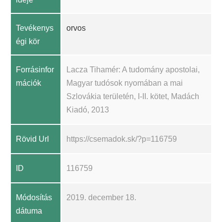
Tevékenys
orvos
égi kör
Forrásinfor
Lacza Tihamér: A tudomány apostolai,
mációk
Magyar tudósok nyomában a mai
Szlovákia területén, I-II. kötet, Madách
Kiadó, 2013
Rövid Url
https://csemadok.sk/?p=116759
ID
116759
Módosítás
2019. december 18.
dátuma