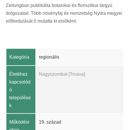
Zeitungban publikálta botanikai és florisztikai tárgyú
dolgozatait. Több növényfaj és nemzetség Nyitra megyei
előfordulását ő mutatta ki elsőként.
Kategória
regionális
Életéhez
Nagyszombat [Trnava]
kapcsolód
ó
települése
k
Működési
19. század
ideje