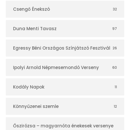
Csengő Énekszó
32
Duna Menti Tavasz
97
Egressy Béni Országos Színjátszó Fesztivál
26
Ipolyi Arnold Népmesemondó Verseny
60
Kodály Napok
11
Könnyűzenei szemle
12
Őszirózsa – magyarnóta énekesek versenye