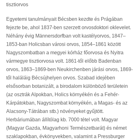
tisztiorvos
Egyetemi tanulmányait Bécsben kezdte és Prágában
fejezte be, ahol 1837-ben szerzett orvosdoktori oklevelet.
Néhány évig Männersdorfban volt kastélyorvos, 1847–
1853-ban Holicsban városi orvos, 1854–1861 között
Nagyszombatban a megyei kórház főorvosa és Nyitra
vármegye tisztiorvosa volt. 1861-től előbb Badenban
orvos, 1863–1869-ben Neukirchenben járási orvos, 1869-
től haláláig Bécsújhelyen orvos. Szabad idejében
elsősorban botanizált, a birodalom különböző területein
(az osztrák Alpokban, Holics környékén és a Fehér-
Kárpátokban, Nagyszombat környékén, a Magas- és az
Alacsony-Tátrában stb.) növényeket gyűjtött.
Herbáriumában állítólag kb. 7000 tétel volt. Magyar
(Magyar Gazda, Magyarhoni Természetbarát) és német
szaklapokban, évkönyvekben, valamint a Pressburger