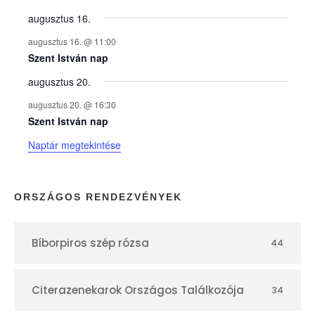
y
augusztus 16.
augusztus 16. @ 11:00
e
Szent István nap
augusztus 20.
k
augusztus 20. @ 16:30
n
Szent István nap
Naptár megtekintése
a
p
ORSZÁGOS RENDEZVÉNYEK
t
Bíborpiros szép rózsa
44
á
r
Citerazenekarok Országos Találkozója
34