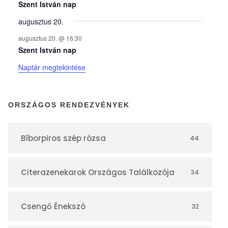
y
Szent István nap
augusztus 20.
e
augusztus 20. @ 16:30
Szent István nap
k
Naptár megtekintése
n
ORSZÁGOS RENDEZVÉNYEK
a
Bíborpiros szép rózsa
44
p
Citerazenekarok Országos Találkozója
34
t
á
Csengő Énekszó
32