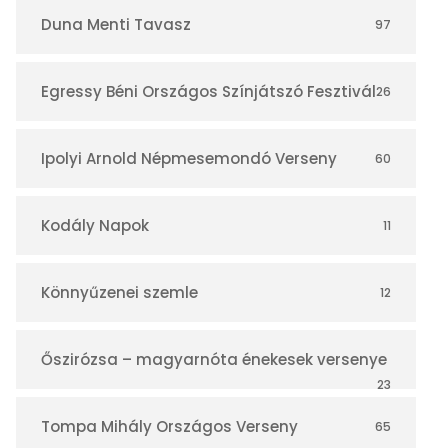
r
Duna Menti Tavasz
97
Egressy Béni Országos Színjátszó Fesztivál
26
Ipolyi Arnold Népmesemondó Verseny
60
Kodály Napok
11
Könnyűzenei szemle
12
Őszirózsa – magyarnóta énekesek versenye
23
Tompa Mihály Országos Verseny
65