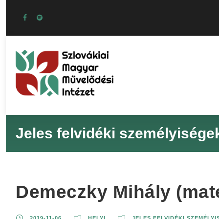
Jeles felvidéki személyisége
Demeczky Mihály (mate
2019-11-06
HELYI
JELES FELVIDÉKI SZEMÉLY