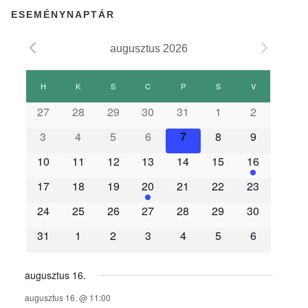
ESEMÉNYNAPTÁR
augusztus 2026
E
H
HÉTFŐ
K
KEDD
S
SZERDA
C
CSÜTÖRTÖK
P
PÉNTEK
S
SZOMBAT
V
VASÁRNAP
27
28
29
30
31
1
2
s
3
4
5
6
7
8
9
e
10
11
12
13
14
15
16
17
18
19
20
21
22
23
m
24
25
26
27
28
29
30
é
31
1
2
3
4
5
6
n
augusztus 16.
augusztus 16. @ 11:00