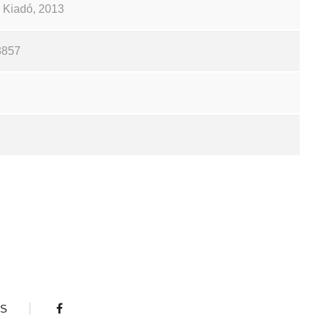
ch Kiadó, 2013
3857
S