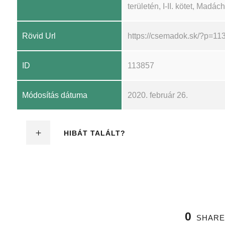
területén, I-II. kötet, Madá
Rövid Url
https://csemadok.sk/?p=11
ID
113857
Módosítás dátuma
2020. február 26.
HIBÁT TALÁLT?
0
SHARE