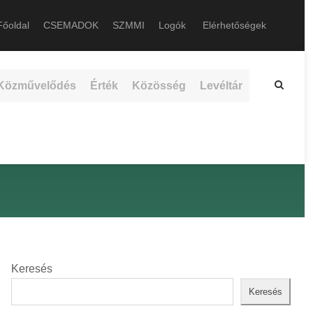
őoldal
CSEMADOK
SZMMI
Logók
Elérhetőségek
Közművelődés
Érték
Közösség
Levéltár
Keresés
Keresés