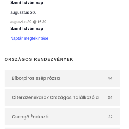
y
Szent István nap
augusztus 20.
e
augusztus 20. @ 16:30
Szent István nap
k
Naptár megtekintése
n
ORSZÁGOS RENDEZVÉNYEK
a
Bíborpiros szép rózsa
44
p
Citerazenekarok Országos Találkozója
34
t
á
Csengő Énekszó
32