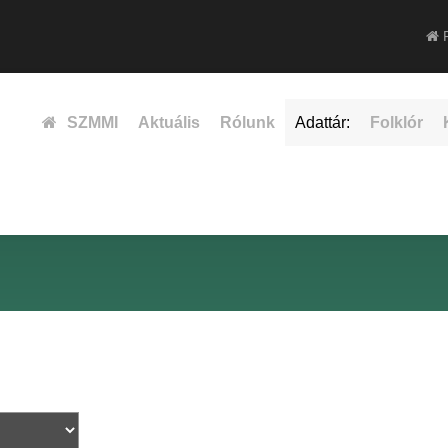
F
SZMMI
Aktuális
Rólunk
Adattár:
Folklór