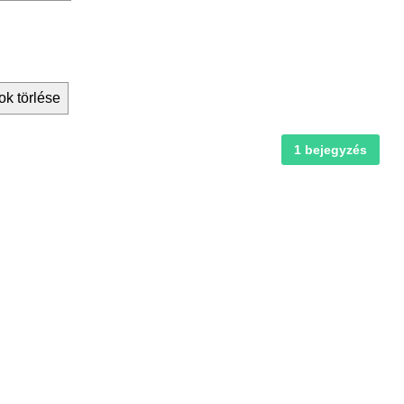
ok törlése
1 bejegyzés