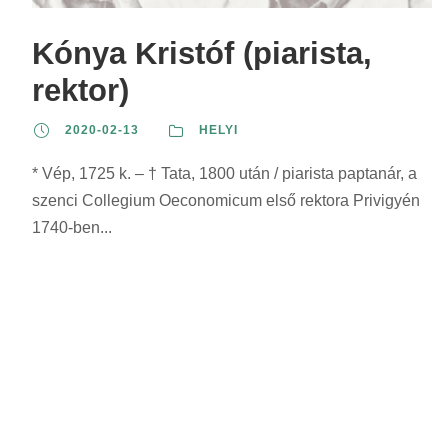
z
r
r
s
e
i
i
z
Kónya Kristóf (piarista,
r
n
n
e
rektor)
i
t
t
r
n
:
:
i
2020-02-13
HELYI
t
n
:
* Vép, 1725 k. – † Tata, 1800 után / piarista paptanár, a
t
szenci Collegium Oeconomicum első rektora Privigyén
:
1740-ben...