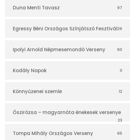
r
Duna Menti Tavasz
97
Egressy Béni Országos Színjátszó Fesztivál
26
Ipolyi Arnold Népmesemondó Verseny
60
Kodály Napok
11
Könnyűzenei szemle
12
Őszirózsa – magyarnóta énekesek versenye
23
Tompa Mihály Országos Verseny
65