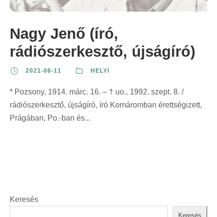
z
t
t
r
e
:
:
i
Nagy Jenő (író,
r
n
i
rádiószerkesztő, újságíró)
t
n
:
2021-06-11
HELYI
t
:
* Pozsony, 1914. márc. 16. – † uo., 1992. szept. 8. /
rádiószerkesztő, újságíró, író Komáromban érettségizett,
Prágában, Po.-ban és...
Keresés
Keresés