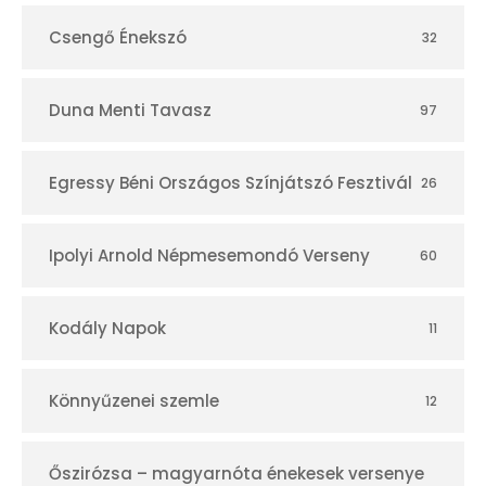
Csengő Énekszó
32
Duna Menti Tavasz
97
Egressy Béni Országos Színjátszó Fesztivál
26
Ipolyi Arnold Népmesemondó Verseny
60
Kodály Napok
11
Könnyűzenei szemle
12
Őszirózsa – magyarnóta énekesek versenye