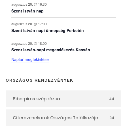
augusztus 20. @ 16:30
n
Szent István nap
a
augusztus 20. @ 17:00
Szent István napi ünnepség Perbetén
p
augusztus 20. @ 18:00
Szent István-napi megemlékezés Kassán
t
Naptár megtekintése
á
r
ORSZÁGOS RENDEZVÉNYEK
Bíborpiros szép rózsa
44
Citerazenekarok Országos Találkozója
34