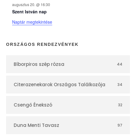
augusztus 20. @ 16:30
n
Szent István nap
Naptár megtekintése
a
p
ORSZÁGOS RENDEZVÉNYEK
t
Bíborpiros szép rózsa
44
á
r
Citerazenekarok Országos Találkozója
34
Csengő Énekszó
32
Duna Menti Tavasz
97