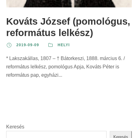
z
t
t
r
e
:
:
i
Kováts József (pomológus,
r
n
i
református lelkész)
t
n
:
2019-09-09
HELYI
t
:
* Lakszakállas, 1807 – † Bátorkeszi, 1888. március 6. /
református lelkész, pomológus Apja, Kováts Péter is
református pap, egyházi...
Keresés
Keresés