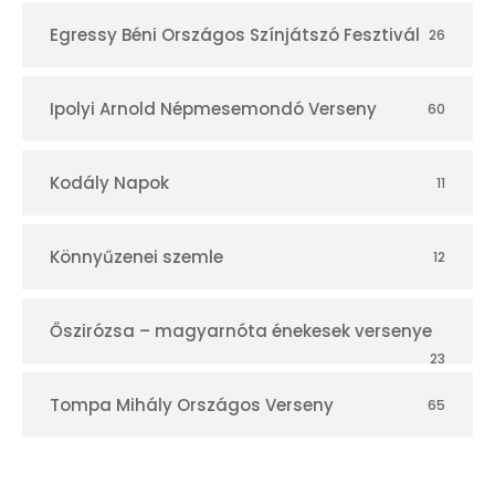
Egressy Béni Országos Színjátszó Fesztivál
26
Ipolyi Arnold Népmesemondó Verseny
60
Kodály Napok
11
Könnyűzenei szemle
12
Őszirózsa – magyarnóta énekesek versenye
23
Tompa Mihály Országos Verseny
65