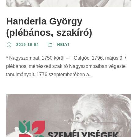
z
t
t
r
e
:
:
i
Handerla György
r
n
i
(plébános, szakíró)
t
n
:
2019-10-04
HELYI
t
:
* Nagyszombat, 1750 körül – † Galgóc, 1796. május 9. /
plébános, méhészeti szakíró Nagyszombatban végezte
tanulmányait. 1776 szeptemberében a...