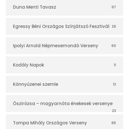
Duna Menti Tavasz
97
Egressy Béni Országos Színjátszó Fesztivál
26
Ipolyi Arnold Népmesemondó Verseny
60
Kodály Napok
11
Könnyűzenei szemle
12
Őszirózsa – magyarnóta énekesek versenye
23
Tompa Mihály Országos Verseny
65