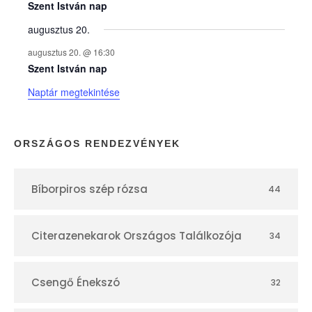
e
Szent István nap
augusztus 20.
k
augusztus 20. @ 16:30
n
Szent István nap
Naptár megtekintése
a
p
ORSZÁGOS RENDEZVÉNYEK
t
Bíborpiros szép rózsa
44
á
r
Citerazenekarok Országos Találkozója
34
Csengő Énekszó
32