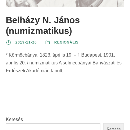
z
t
t
r
e
:
:
i
Belházy N. János
r
n
i
(numizmatikus)
t
n
:
2019-11-20
REGIONÁLIS
t
:
* Körmöcbánya, 1823. április 19. – † Budapest, 1901.
április 20. / numizmatikus A selmecbányai Bányászati és
Erdészeti Akadémián tanult,...
Keresés
Keresés