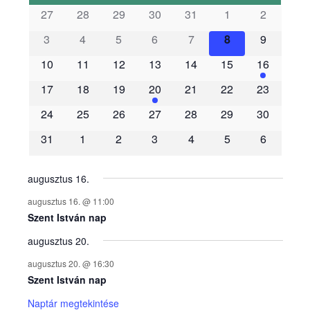
s
27
28
29
30
31
1
2
3
4
5
6
7
8
9
e
10
11
12
13
14
15
16
m
17
18
19
20
21
22
23
é
24
25
26
27
28
29
30
31
1
2
3
4
5
6
n
y
augusztus 16.
augusztus 16. @ 11:00
e
Szent István nap
augusztus 20.
k
augusztus 20. @ 16:30
n
Szent István nap
Naptár megtekintése