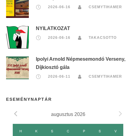
2026-06-16
CSEMYTIHAMER
NYILATKOZAT
2026-06-16
TAKACSOTTO
Ipolyi Arnold Népmesemondó Verseny,
Díjkiosztó gála
2026-06-11
CSEMYTIHAMER
ESEMÉNYNAPTÁR
augusztus 2026
E
H
HÉTFŐ
K
KEDD
S
SZERDA
C
CSÜTÖRTÖK
P
PÉNTEK
S
SZOMBAT
V
VASÁRNAP