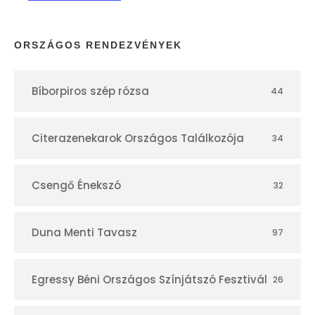
a
p
ORSZÁGOS RENDEZVÉNYEK
t
Bíborpiros szép rózsa
44
á
r
Citerazenekarok Országos Találkozója
34
Csengő Énekszó
32
Duna Menti Tavasz
97
Egressy Béni Országos Színjátszó Fesztivál
26