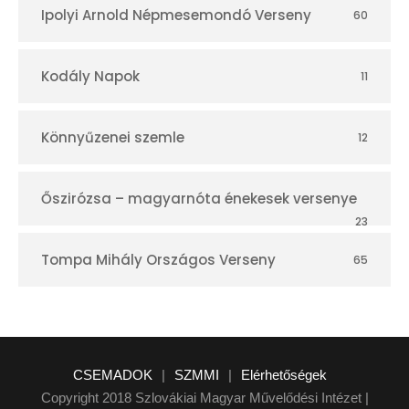
Ipolyi Arnold Népmesemondó Verseny
60
Kodály Napok
11
Könnyűzenei szemle
12
Őszirózsa – magyarnóta énekesek versenye
23
Tompa Mihály Országos Verseny
65
CSEMADOK
|
SZMMI
|
Elérhetőségek
Copyright 2018 Szlovákiai Magyar Művelődési Intézet |