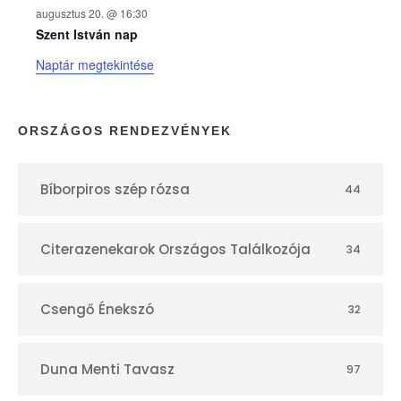
augusztus 20. @ 16:30
n
Szent István nap
Naptár megtekintése
a
p
ORSZÁGOS RENDEZVÉNYEK
t
Bíborpiros szép rózsa
44
á
r
Citerazenekarok Országos Találkozója
34
Csengő Énekszó
32
Duna Menti Tavasz
97