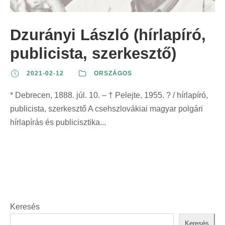
z
t
t
r
e
:
:
i
Dzurányi László (hírlapíró,
r
n
i
publicista, szerkesztő)
t
n
:
2021-02-12
ORSZÁGOS
t
:
* Debrecen, 1888. júl. 10. – † Pelejte, 1955. ? / hírlapíró,
publicista, szerkesztő A csehszlovákiai magyar polgári
hírlapírás és publicisztika...
Keresés
Keresés