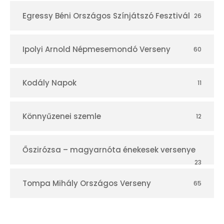
Egressy Béni Országos Színjátszó Fesztivál
26
Ipolyi Arnold Népmesemondó Verseny
60
Kodály Napok
11
Könnyűzenei szemle
12
Őszirózsa – magyarnóta énekesek versenye
23
Tompa Mihály Országos Verseny
65