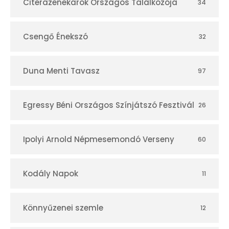
Citerazenekarok Országos Találkozója
34
Csengő Énekszó
32
Duna Menti Tavasz
97
Egressy Béni Országos Színjátszó Fesztivál
26
Ipolyi Arnold Népmesemondó Verseny
60
Kodály Napok
11
Könnyűzenei szemle
12