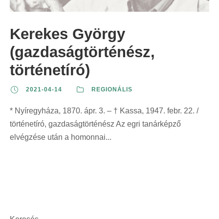
z
t
t
r
e
:
:
i
Kerekes György
r
n
i
(gazdaságtörténész,
t
n
:
történetíró)
t
:
2021-04-14
REGIONÁLIS
* Nyíregyháza, 1870. ápr. 3. – † Kassa, 1947. febr. 22. /
történetíró, gazdaságtörténész Az egri tanárképző
elvégzése után a homonnai...