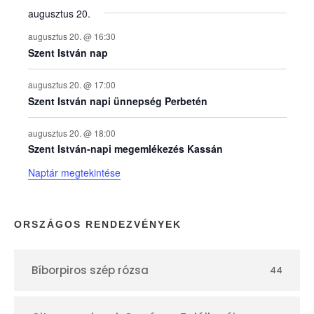
augusztus 20.
k
augusztus 20. @ 16:30
n
Szent István nap
a
augusztus 20. @ 17:00
Szent István napi ünnepség Perbetén
p
augusztus 20. @ 18:00
Szent István-napi megemlékezés Kassán
t
Naptár megtekintése
á
r
ORSZÁGOS RENDEZVÉNYEK
Bíborpiros szép rózsa
44