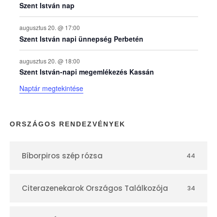
n
Szent István nap
a
augusztus 20. @ 17:00
Szent István napi ünnepség Perbetén
p
augusztus 20. @ 18:00
Szent István-napi megemlékezés Kassán
t
Naptár megtekintése
á
r
ORSZÁGOS RENDEZVÉNYEK
Bíborpiros szép rózsa
44
Citerazenekarok Országos Találkozója
34