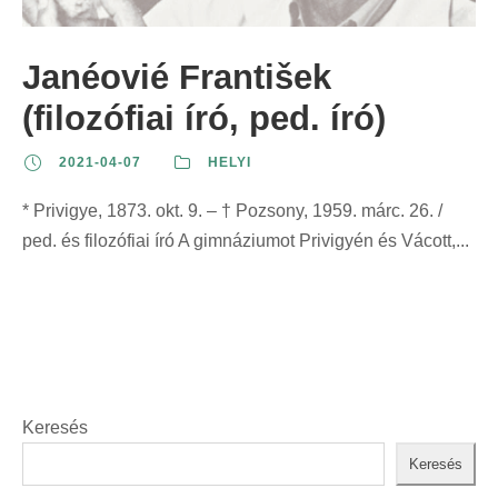
z
t
t
r
e
:
:
i
Janéovié František
r
n
i
(filozófiai író, ped. író)
t
n
:
2021-04-07
HELYI
t
:
* Privigye, 1873. okt. 9. – † Pozsony, 1959. márc. 26. /
ped. és filozófiai író A gimnáziumot Privigyén és Vácott,...
Keresés
Keresés