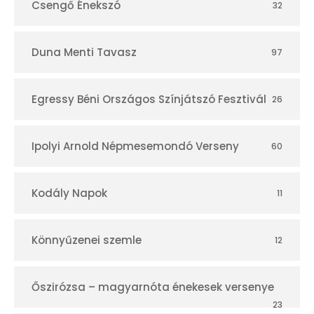
Csengő Énekszó
32
Duna Menti Tavasz
97
Egressy Béni Országos Színjátszó Fesztivál
26
Ipolyi Arnold Népmesemondó Verseny
60
Kodály Napok
11
Könnyűzenei szemle
12
Őszirózsa – magyarnóta énekesek versenye
23