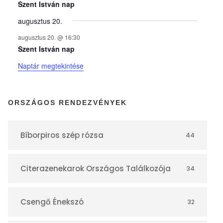
y
Szent István nap
augusztus 20.
e
augusztus 20. @ 16:30
Szent István nap
k
Naptár megtekintése
n
ORSZÁGOS RENDEZVÉNYEK
a
Bíborpiros szép rózsa
44
p
Citerazenekarok Országos Találkozója
34
t
á
Csengő Énekszó
32