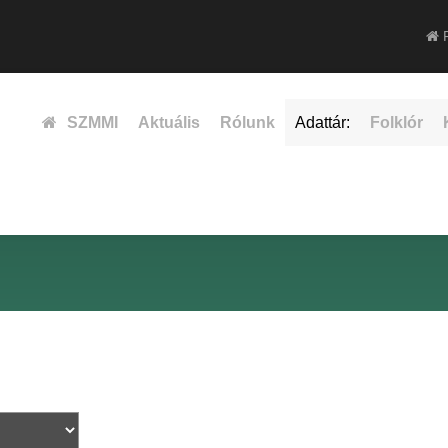
F
SZMMI
Aktuális
Rólunk
Adattár:
Folklór