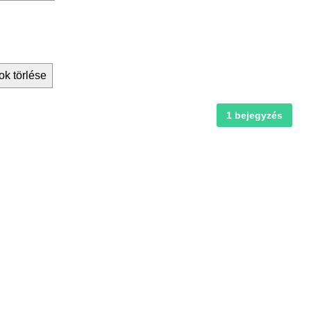
ok törlése
1 bejegyzés