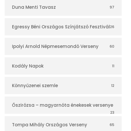
r
Duna Menti Tavasz
97
Egressy Béni Országos Színjátszó Fesztivál
26
Ipolyi Arnold Népmesemondó Verseny
60
Kodály Napok
11
Könnyűzenei szemle
12
Őszirózsa – magyarnóta énekesek versenye
23
Tompa Mihály Országos Verseny
65