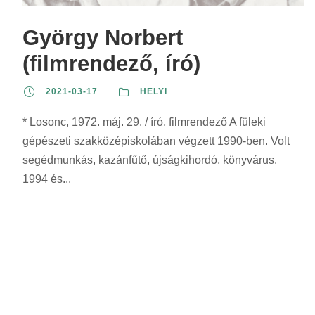
z
r
r
s
e
i
i
z
György Norbert
r
n
n
e
(filmrendező, író)
i
t
t
r
n
:
:
i
2021-03-17
HELYI
t
n
:
* Losonc, 1972. máj. 29. / író, filmrendező A füleki
t
gépészeti szakközépiskolában végzett 1990-ben. Volt
:
segédmunkás, kazánfűtő, újságkihordó, könyvárus.
1994 és...