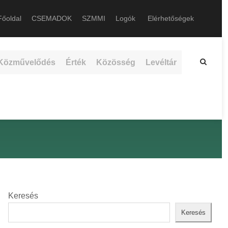
őoldal
CSEMADOK
SZMMI
Logók
Elérhetőségek
Közművelődés
Érték
Közösség
Levéltár
Keresés
Keresés