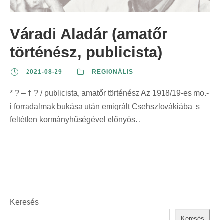
z
t
t
r
e
:
:
i
Váradi Aladár (amatőr
r
n
i
történész, publicista)
t
n
:
2021-08-29
REGIONÁLIS
t
:
* ? – † ? / publicista, amatőr történész Az 1918/19-es mo.-
i forradalmak bukása után emigrált Csehszlovákiába, s
feltétlen kormányhűségével előnyös...
Keresés
Keresés