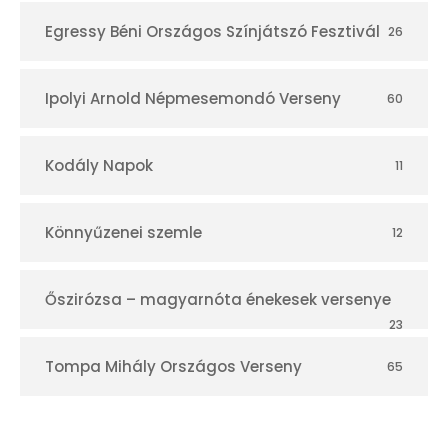
Egressy Béni Országos Színjátszó Fesztivál
26
Ipolyi Arnold Népmesemondó Verseny
60
Kodály Napok
11
Könnyűzenei szemle
12
Őszirózsa – magyarnóta énekesek versenye
23
Tompa Mihály Országos Verseny
65