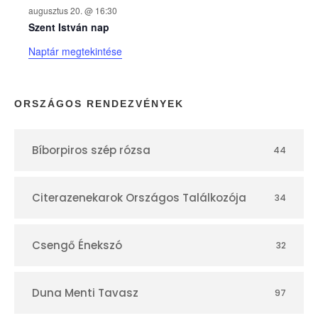
augusztus 20. @ 16:30
n
Szent István nap
Naptár megtekintése
a
p
ORSZÁGOS RENDEZVÉNYEK
t
Bíborpiros szép rózsa
44
á
r
Citerazenekarok Országos Találkozója
34
Csengő Énekszó
32
Duna Menti Tavasz
97