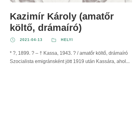
z
r
r
s
e
i
i
z
Kazimír Károly (amatőr
r
n
n
e
költő, drámaíró)
i
t
t
r
n
:
:
i
2021-04-13
HELYI
t
n
:
* ?, 1899. ? – † Kassa, 1943. ? / amatőr költő, drámaíró
t
Szocialista emigránsként jött 1919 után Kassára, ahol...
: