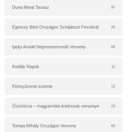
r
Duna Menti Tavasz
97
Egressy Béni Országos Színjátszó Fesztivál
26
Ipolyi Arnold Népmesemondó Verseny
60
Kodály Napok
11
Könnyűzenei szemle
12
Őszirózsa – magyarnóta énekesek versenye
23
Tompa Mihály Országos Verseny
65