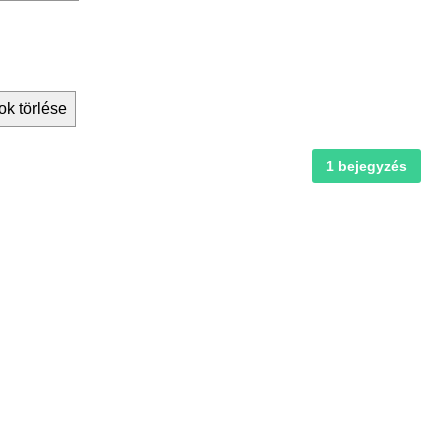
ok törlése
1 bejegyzés