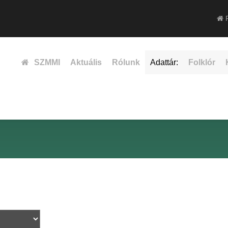
F
SZMMI
Aktuális
Rólunk
Adattár:
Folklór