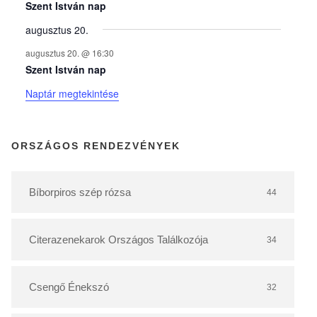
y
Szent István nap
augusztus 20.
e
augusztus 20. @ 16:30
Szent István nap
k
Naptár megtekintése
n
ORSZÁGOS RENDEZVÉNYEK
a
Bíborpiros szép rózsa
44
p
Citerazenekarok Országos Találkozója
34
t
á
Csengő Énekszó
32