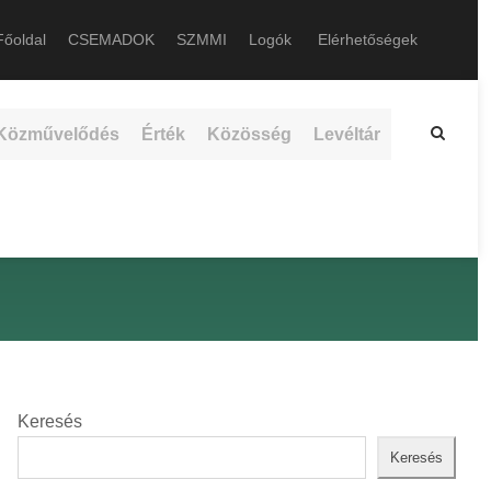
őoldal
CSEMADOK
SZMMI
Logók
Elérhetőségek
Közművelődés
Érték
Közösség
Levéltár
Keresés
Keresés