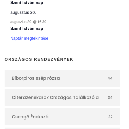
y
Szent István nap
augusztus 20.
e
augusztus 20. @ 16:30
Szent István nap
k
Naptár megtekintése
n
ORSZÁGOS RENDEZVÉNYEK
a
Bíborpiros szép rózsa
44
p
Citerazenekarok Országos Találkozója
34
t
á
Csengő Énekszó
32