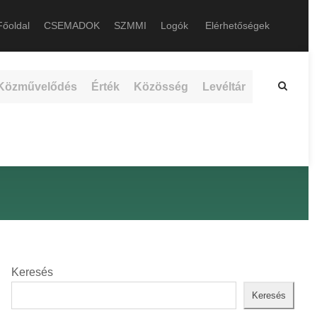
őoldal
CSEMADOK
SZMMI
Logók
Elérhetőségek
Közművelődés
Érték
Közösség
Levéltár
Keresés
Keresés