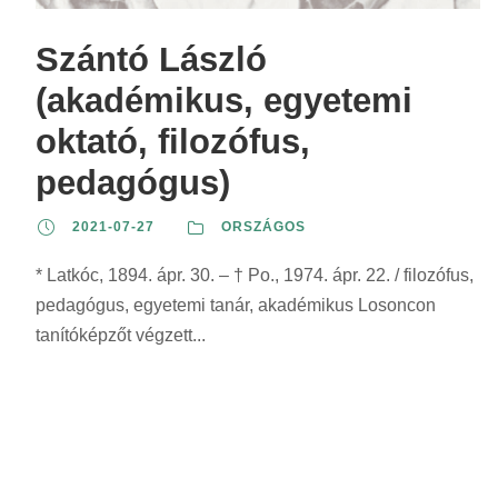
z
r
r
s
e
i
i
z
Szántó László
r
n
n
e
(akadémikus, egyetemi
i
t
t
r
n
oktató, filozófus,
:
:
i
t
n
pedagógus)
:
t
2021-07-27
ORSZÁGOS
:
* Latkóc, 1894. ápr. 30. – † Po., 1974. ápr. 22. / filozófus,
pedagógus, egyetemi tanár, akadémikus Losoncon
tanítóképzőt végzett...