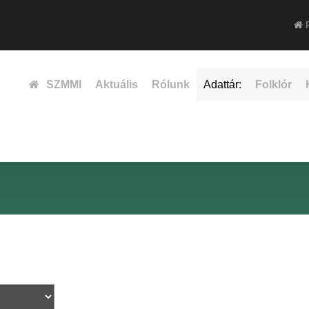
F
SZMMI
Aktuális
Rólunk
Adattár:
Folklór