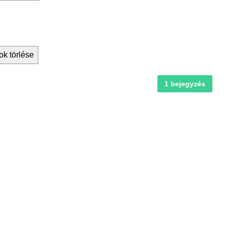
ok törlése
1 bejegyzés