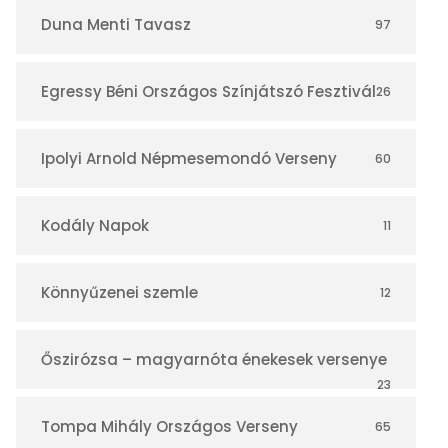
r
Duna Menti Tavasz
97
Egressy Béni Országos Színjátszó Fesztivál
26
Ipolyi Arnold Népmesemondó Verseny
60
Kodály Napok
11
Könnyűzenei szemle
12
Őszirózsa – magyarnóta énekesek versenye
23
Tompa Mihály Országos Verseny
65