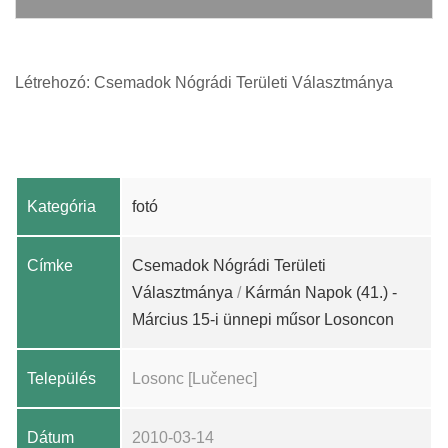
Létrehozó: Csemadok Nógrádi Területi Választmánya
Kategória
fotó
Címke
Csemadok Nógrádi Területi
Választmánya
/
Kármán Napok (41.) -
Március 15-i ünnepi műsor Losoncon
Település
Losonc [Lučenec]
Dátum
2010-03-14