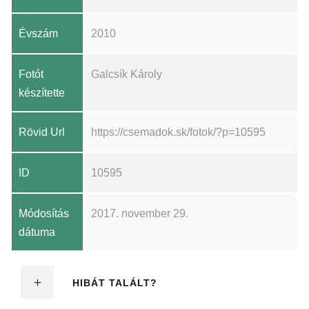
Évszám
2010
Fotót
Galcsík Károly
készítette
Rövid Url
https://csemadok.sk/fotok/?p=10595
ID
10595
Módosítás
2017. november 29.
dátuma
HIBÁT TALÁLT?