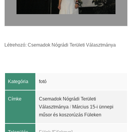
Létrehozó: Csemadok Nógrádi Területi Választmánya
Kategória
fotó
Címke
Csemadok Nógrádi Területi
Választmánya
/
Március 15-i ünnepi
műsor és koszorúzás Füleken