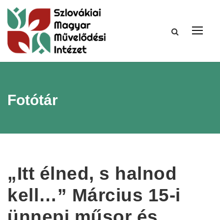
Fotótár
„Itt élned, s halnod
kell…” Március 15-i
ünnepi műsor és