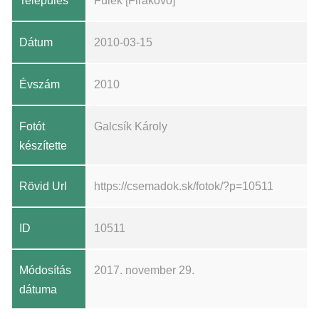
Település
Fülek [Fiľakovo]
Dátum
2010-03-15
Évszám
2010
Fotót
Galcsík Károly
készítette
Rövid Url
https://csemadok.sk/fotok/?p=10511
ID
10511
Módosítás
2017. november 29.
dátuma