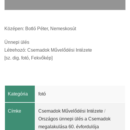
Középen: Botló Péter, Nemeskosút
Ünnepi ülés
Létrehozó: Csemadok Művelődési Intézete
[sz. dig. fotó, Fekvőkép]
Kategória
fotó
Címke
Csemadok Művelődési Intézete
/
Országos ünnepi ülés a Csemadok
megalakulása 60. évfordulója