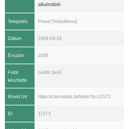
alkalmából
Település
Pered [Tešedíkovo]
Dátum
2009-09-19
Évszám
2009
Fotót
Görföl Jenő
készítette
Rövid Url
https://csemadok.sk/fotok/?p=11573
ID
11573