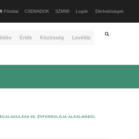
Főoldal
CSEMADOK
SZMMI
Logók
Elérhetőségek
ődés
Érték
Közösség
Levéltár
MEGALAKULÁSA 60. ÉVFORDULÓJA ALKALMÁBÓL