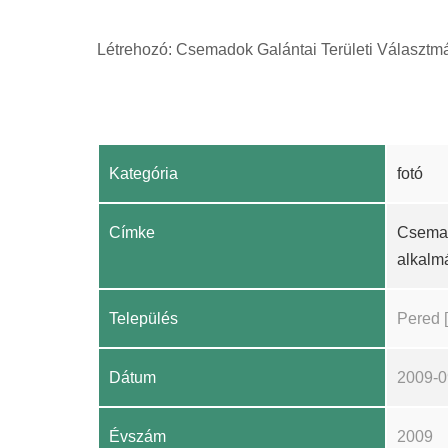
Létrehozó: Csemadok Galántai Területi Választm
Kategória
fotó
Címke
Csemad
alkalm
Település
Pered 
Dátum
2009-0
Évszám
2009