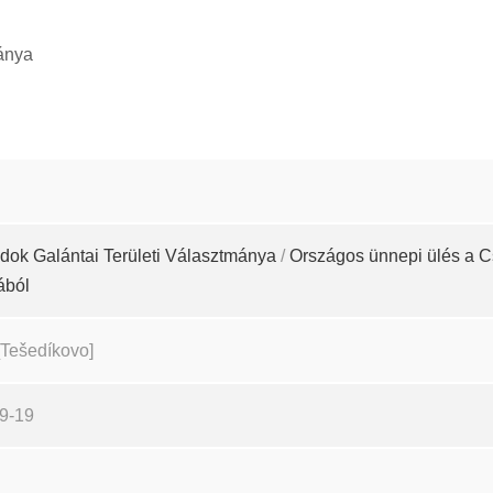
ánya
ok Galántai Területi Választmánya
/
Országos ünnepi ülés a C
ából
[Tešedíkovo]
9-19