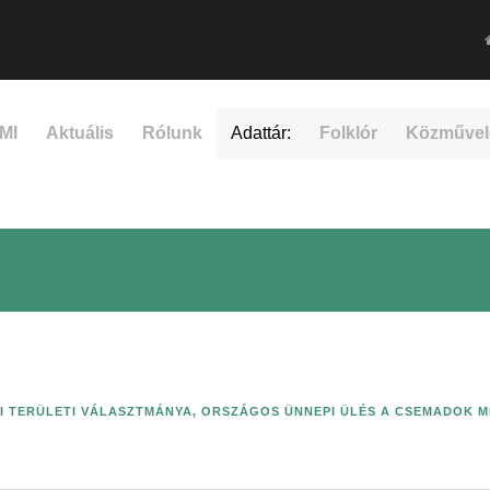
MI
Aktuális
Rólunk
Adattár:
Folklór
Közművel
 TERÜLETI VÁLASZTMÁNYA
,
ORSZÁGOS ÜNNEPI ÜLÉS A CSEMADOK 