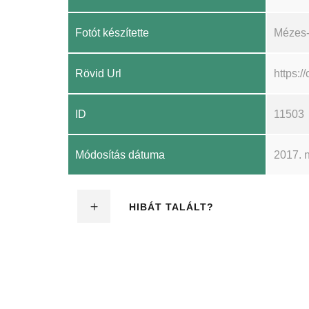
Fotót készítette
Mézes-
Rövid Url
https:
ID
11503
Módosítás dátuma
2017. 
HIBÁT TALÁLT?