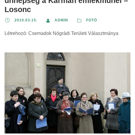
ünnepség a Kármán emlékműnél –
Losonc
2010.03.15.
ADMIN
FOTÓ
Létrehozó: Csemadok Nógrádi Területi Választmánya