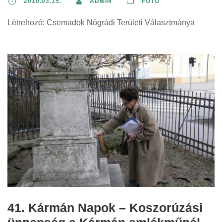
2010.03.15.
ADMIN
FOTÓ
Létrehozó: Csemadok Nógrádi Területi Választmánya
41. Kármán Napok – Koszorúzási