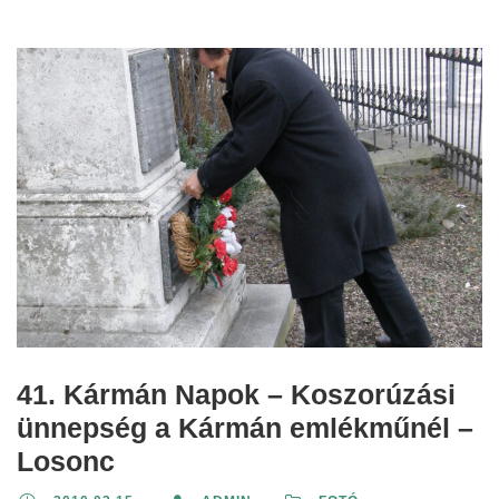
41. Kármán Napok – Koszorúzási
ünnepség a Kármán emlékműnél –
Losonc