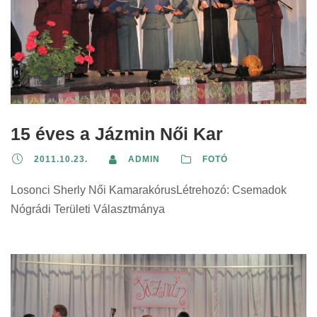
15 éves a Jázmin Női Kar
2011.10.23.
ADMIN
FOTÓ
Losonci Sherly Női KamarakórusLétrehozó: Csemadok
Nógrádi Területi Választmánya