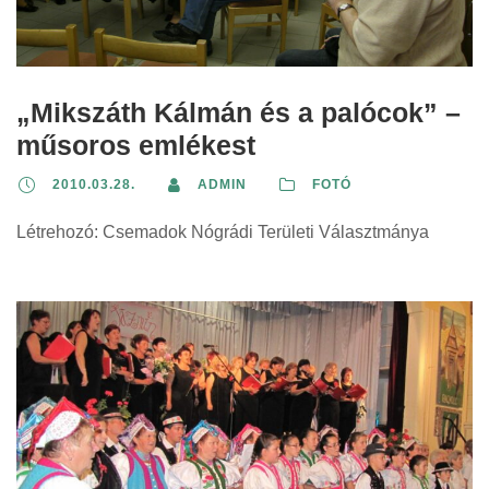
i
r
s
n
i
z
t
n
e
:
t
„Mikszáth Kálmán és a palócok” –
r
:
i
műsoros emlékest
n
2010.03.28.
ADMIN
FOTÓ
t
:
Létrehozó: Csemadok Nógrádi Területi Választmánya