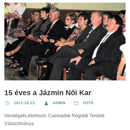
15 éves a Jázmin Női Kar
2011.10.23.
ADMIN
FOTÓ
VendégekLétrehozó: Csemadok Nógrádi Területi
Választmánya