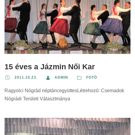
15 éves a Jázmin Női Kar
2011.10.23.
ADMIN
FOTÓ
Ragyolci Nógrád néptáncegyüttesLétrehozó: Csemadok
Nógrádi Területi Választmánya