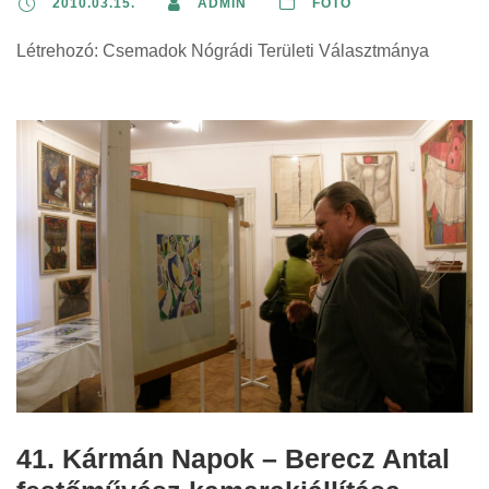
2010.03.15.
ADMIN
FOTÓ
Létrehozó: Csemadok Nógrádi Területi Választmánya
41. Kármán Napok – Berecz Antal