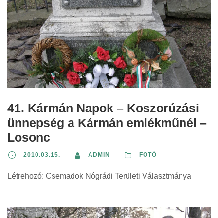
41. Kármán Napok – Koszorúzási
ünnepség a Kármán emlékműnél –
Losonc
2010.03.15.
ADMIN
FOTÓ
Létrehozó: Csemadok Nógrádi Területi Választmánya