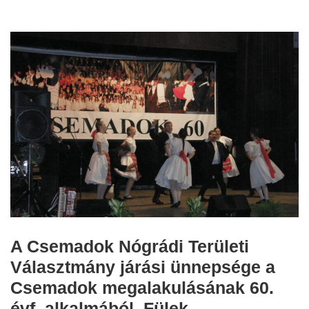
A Csemadok Nógrádi Területi
Választmány járási ünnepsége a
Csemadok megalakulásának 60.
évf. alkalmából, Fülek