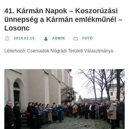
41. Kármán Napok – Koszorúzási
ünnepség a Kármán emlékműnél –
Losonc
2010.03.15.
ADMIN
FOTÓ
Létrehozó: Csemadok Nógrádi Területi Választmánya