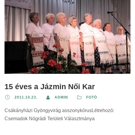
15 éves a Jázmin Női Kar
2011.10.23.
ADMIN
FOTÓ
Csákányházi Gyöngyvirág asszonykórusLétrehozó:
Csemadok Nógrádi Területi Választmánya