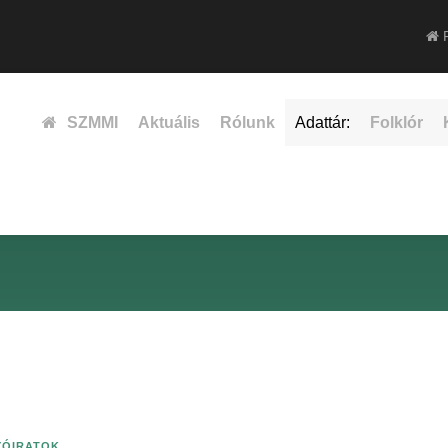
F
SZMMI
Aktuális
Rólunk
Adattár:
Folklór
YÓIRATOK