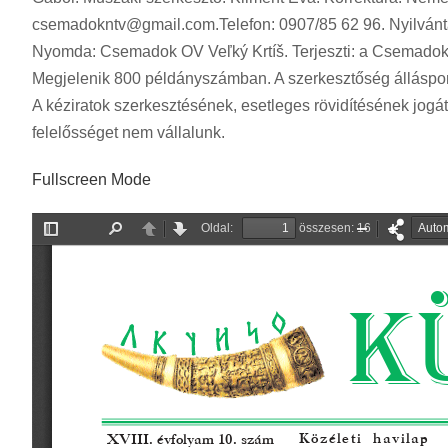
csemadokntv@gmail.com.Telefon
: 0907/85 62 96. Nyilvá
Nyomda: Csemadok OV Veľký Krtíš. Terjeszti: a Csemadok 
Megjelenik 800 példányszámban. A szerkesztőség álláspo
A kéziratok szerkesztésének, esetleges rövidítésének jogát 
felelősséget nem vállalunk.
Fullscreen Mode