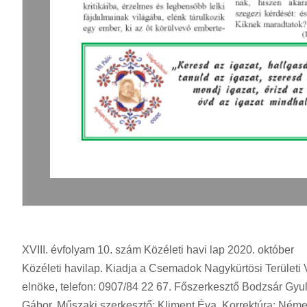
XVIII. évfolyam 10. szám Közéleti havi lap 2020. október
Közéleti havilap. Kiadja a Csemadok Nagykürtösi Területi
elnöke, telefon: 0907/84 22 67. Főszerkesztő Bodzsár Gyul
Gábor. Műszaki szerkesztő: Kliment Éva. Korrektúra: Német