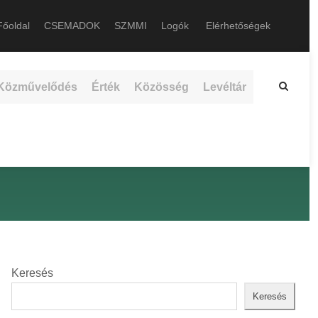
őoldal
CSEMADOK
SZMMI
Logók
Elérhetőségek
Közművelődés
Érték
Közösség
Levéltár
Keresés
Keresés