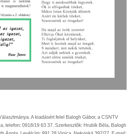
 Választmánya. A kiadásért felel Balogh Gábor, a CSNTV
a, telefon: 0918/19 63 37. Szerkesztők: Hrubík Béla, Balogh
h Ágota. Levélcím: 991 28 Vinica, Nekyjská 397/27. E-mail: