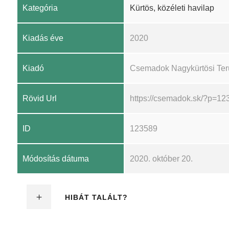
Kategória
Kürtös, közéleti havilap
Kiadás éve
2020
Kiadó
Csemadok Nagykürtösi Ter
Rövid Url
https://csemadok.sk/?p=12
ID
123589
Módosítás dátuma
2020. október 20.
HIBÁT TALÁLT?