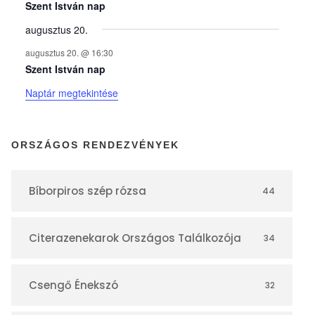
y
Szent István nap
augusztus 20.
e
augusztus 20. @ 16:30
Szent István nap
k
Naptár megtekintése
n
ORSZÁGOS RENDEZVÉNYEK
a
Bíborpiros szép rózsa
44
p
Citerazenekarok Országos Találkozója
34
t
á
Csengő Énekszó
32