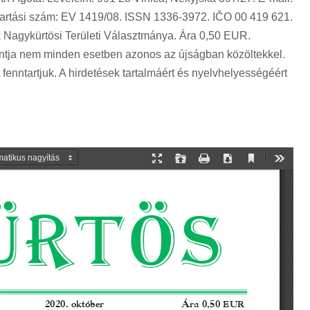
ntartási szám: EV 1419/08. ISSN 1336-3972. IČO 00 419 621.
Nagykürtösi Területi Választmánya. Ára 0,50 EUR.
ntja nem minden esetben azonos az újságban közöltekkel.
fenntartjuk. A hirdetések tartalmáért és nyelvhelyességéért