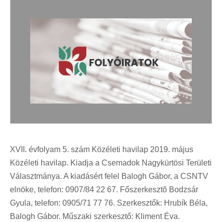
XVII. évfolyam 5. szám Közéleti havilap 2019. május
Közéleti havilap. Kiadja a Csemadok Nagykürtösi Területi
Választmánya. A kiadásért felel Balogh Gábor, a CSNTV
elnöke, telefon: 0907/84 22 67. Főszerkesztõ Bodzsár
Gyula, telefon: 0905/71 77 76. Szerkesztők: Hrubík Béla,
Balogh Gábor. Műszaki szerkesztő: Kliment Éva.