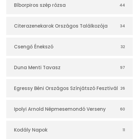
Bíborpiros szép rózsa
44
á
r
Citerazenekarok Országos Találkozója
34
Csengő Énekszó
32
Duna Menti Tavasz
97
Egressy Béni Országos Színjátszó Fesztivál
26
Ipolyi Arnold Népmesemondó Verseny
60
Kodály Napok
11