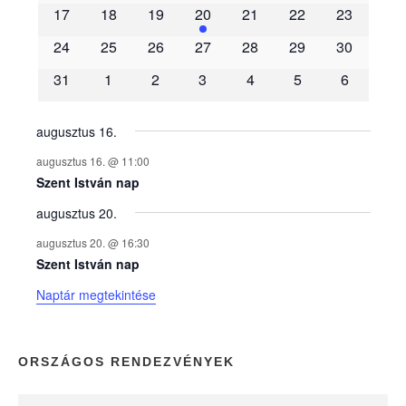
m
17
18
19
20
21
22
23
é
24
25
26
27
28
29
30
31
1
2
3
4
5
6
n
y
augusztus 16.
augusztus 16. @ 11:00
e
Szent István nap
augusztus 20.
k
augusztus 20. @ 16:30
n
Szent István nap
Naptár megtekintése
a
p
ORSZÁGOS RENDEZVÉNYEK
t