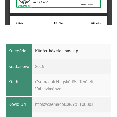
Kategória
Kürtös, közéleti havilap
Kiadás éve
2019
Kiadó
Csemadok Nagykürtösi Területi
Választmánya
Rövid Url
https://csemadok.sk/?p=108381