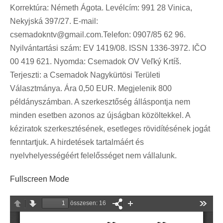
Korrektúra: Németh Ágota. Levélcím: 991 28 Vinica,
Nekyjská 397/27. E-mail:
csemadokntv@gmail.com.Telefon
: 0907/85 62 96.
Nyilvántartási szám: EV 1419/08. ISSN 1336-3972. IČO
00 419 621. Nyomda: Csemadok OV Veľký Krtíš.
Terjeszti: a Csemadok Nagykürtösi Területi
Választmánya. Ára 0,50 EUR. Megjelenik 800
példányszámban. A szerkesztőség álláspontja nem
minden esetben azonos az újságban közöltekkel. A
kéziratok szerkesztésének, esetleges rövidítésének jogát
fenntartjuk. A hirdetések tartalmáért és
nyelvhelyességéért felelősséget nem vállalunk.
Fullscreen Mode