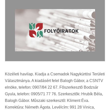
Közéleti havilap. Kiadja a Csemadok Nagykürtösi Területi
Választmánya. A kiadásért felel Balogh Gábor, a CSNTV
elnöke, telefon: 0907/84 22 67. Fõszerkesztõ Bodzsár
Gyula, telefon: 0905/71 77 76. Szerkesztõk: Hrubík Béla,
Balogh Gábor. Mûszaki szerkesztõ: Kliment Éva.
Korrektúra: Németh Ágota. Levélcím: 991 28 Vinica,