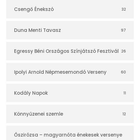
Csengő Énekszó
32
Duna Menti Tavasz
97
Egressy Béni Országos Színjátszó Fesztivál
26
Ipolyi Arnold Népmesemondó Verseny
60
Kodály Napok
11
Könnyűzenei szemle
12
Őszirózsa – magyarnóta énekesek versenye