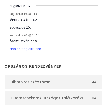
y
augusztus 16.
augusztus 16. @ 11:00
e
Szent István nap
augusztus 20.
k
augusztus 20. @ 16:30
n
Szent István nap
Naptár megtekintése
a
p
ORSZÁGOS RENDEZVÉNYEK
t
Bíborpiros szép rózsa
44
á
r
Citerazenekarok Országos Találkozója
34