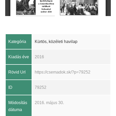
Kategória
Kürtös, közéleti havilap
Kiadás éve
2016
Rövid Url
https://csemadok.sk/?p=79252
ID
79252
Módosítás
2016. május 30.
dátuma