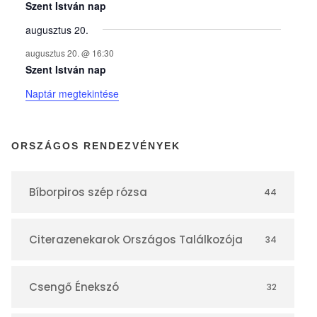
y
Szent István nap
augusztus 20.
e
augusztus 20. @ 16:30
Szent István nap
k
Naptár megtekintése
n
ORSZÁGOS RENDEZVÉNYEK
a
Bíborpiros szép rózsa
44
p
Citerazenekarok Országos Találkozója
34
t
á
Csengő Énekszó
32