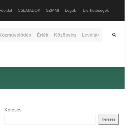
őoldal
CSEMADOK
SZMMI
Logók
Elérhetőségek
Közművelődés
Érték
Közösség
Levéltár
Keresés
Keresés