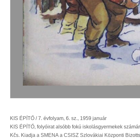
KIS ÉPÍTŐ / 7. évfolyam, 6. sz., 1959 január
KIS ÉPÍTŐ, folyóirat alsóbb fokú iskolásgyermekek számár
Kčs. Kiadja a SMENA a CSISZ Szlovákiai Központi Bizottsá