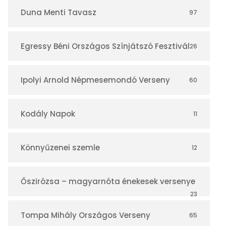
r
Duna Menti Tavasz
97
Egressy Béni Országos Színjátszó Fesztivál
26
Ipolyi Arnold Népmesemondó Verseny
60
Kodály Napok
11
Könnyűzenei szemle
12
Őszirózsa – magyarnóta énekesek versenye
23
Tompa Mihály Országos Verseny
65