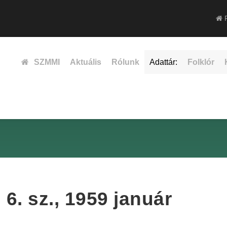
F
SZMMI
Aktuális
Rólunk
Adattár:
Folklór
6. sz., 1959 január