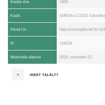
Kiadás éve
1959
Kiadó
SMENA a CSISZ Szlovákiai K
Rövid Url
https://csemadok.sk/?p=11
ID
116019
Módosítás dátuma
2019. november 27.
HIBÁT TALÁLT?