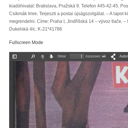
kiadóhivatal: Bratislava, Pražská 9. Telefon 445-42-45. Pos
Csikmák Imre. Terjeszti a postai újságszolgálat. – A lapot 
megrendelni. Címe: Praha I, Jindřišská 14 – vývoz tlače. – 
Dukelská 4/c. K-21*41786
Fullscreen Mode