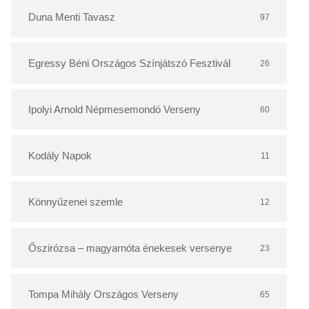
r
Duna Menti Tavasz
97
Egressy Béni Országos Színjátszó Fesztivál
26
Ipolyi Arnold Népmesemondó Verseny
60
Kodály Napok
11
Könnyűzenei szemle
12
Őszirózsa – magyarnóta énekesek versenye
23
Tompa Mihály Országos Verseny
65