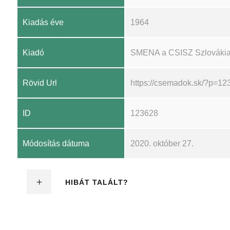
Kiadás éve
1964
Kiadó
SMENA a CSISZ Szlovákiai K
Rövid Url
https://csemadok.sk/?p=12
ID
123628
Módosítás dátuma
2020. október 27.
HIBÁT TALÁLT?