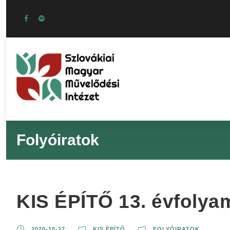
Folyóiratok
KIS ÉPÍTŐ 13. évfolyam
2020-10-27
KIS ÉPÍTŐ
FOLYÓIRATOK