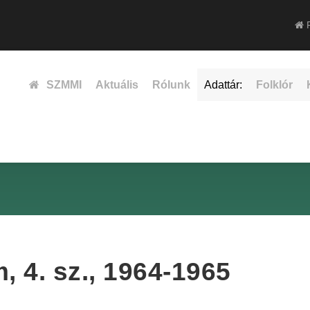
F
SZMMI
Aktuális
Rólunk
Adattár:
Folklór
, 4. sz., 1964-1965