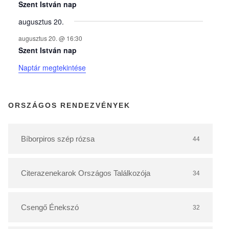
y
Szent István nap
augusztus 20.
e
augusztus 20. @ 16:30
Szent István nap
k
Naptár megtekintése
n
ORSZÁGOS RENDEZVÉNYEK
a
Bíborpiros szép rózsa
44
p
Citerazenekarok Országos Találkozója
34
t
á
Csengő Énekszó
32