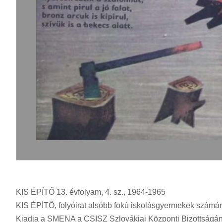
KIS ÉPÍTŐ 13. évfolyam, 4. sz., 1964-1965
KIS ÉPÍTŐ, folyóirat alsóbb fokú iskolásgyermekek számára
Kiadja a SMENA a CSISZ Szlovákiai Központi Bizottságána