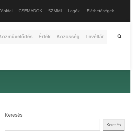
őoldal
CSEMADOK
SZMMI
Logók
Elérhetőségek
Közművelődés
Érték
Közösség
Levéltár
Keresés
Keresés