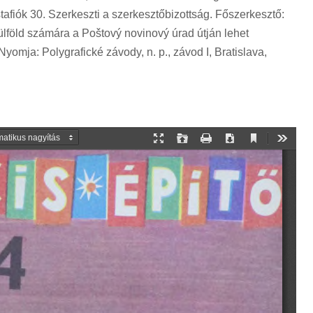
tafiók 30. Szerkeszti a szerkesztőbizottság. Főszerkesztő:
külföld számára a Poštový novinový úrad útján lehet
Nyomja: Polygrafické závody, n. p., závod I, Bratislava,