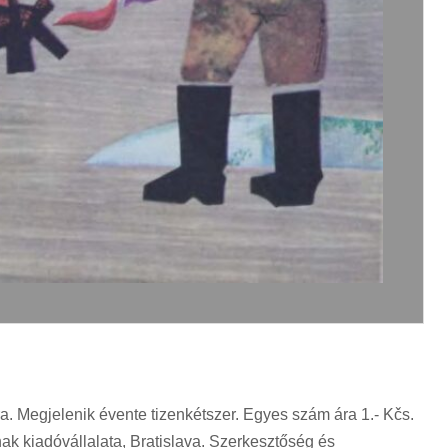
. Megjelenik évente tizenkétszer. Egyes szám ára 1.- Kčs.
k kiadóvállalata, Bratislava. Szerkesztőség és