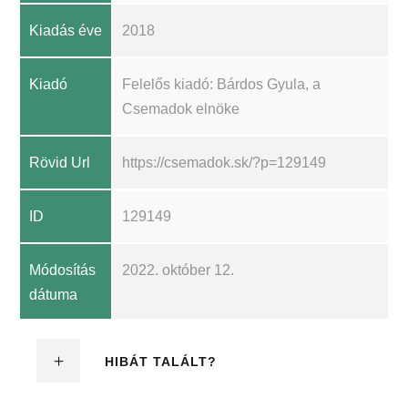
Kiadás éve
2018
Kiadó
Felelős kiadó: Bárdos Gyula, a
Csemadok elnöke
Rövid Url
https://csemadok.sk/?p=129149
ID
129149
Módosítás
2022. október 12.
dátuma
HIBÁT TALÁLT?