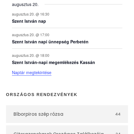
augusztus 20.
k
augusztus 20. @ 16:30
n
Szent István nap
a
augusztus 20. @ 17:00
Szent István napi ünnepség Perbetén
p
augusztus 20. @ 18:00
Szent István-napi megemlékezés Kassán
t
Naptár megtekintése
á
r
ORSZÁGOS RENDEZVÉNYEK
Bíborpiros szép rózsa
44