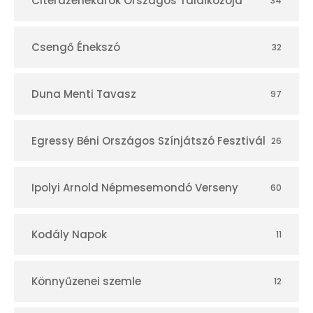
Citerazenekarok Országos Találkozója
34
Csengő Énekszó
32
Duna Menti Tavasz
97
Egressy Béni Országos Színjátszó Fesztivál
26
Ipolyi Arnold Népmesemondó Verseny
60
Kodály Napok
11
Könnyűzenei szemle
12