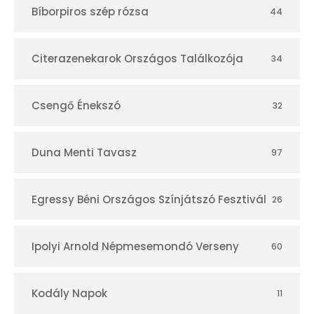
Bíborpiros szép rózsa
44
á
r
Citerazenekarok Országos Találkozója
34
Csengő Énekszó
32
Duna Menti Tavasz
97
Egressy Béni Országos Színjátszó Fesztivál
26
Ipolyi Arnold Népmesemondó Verseny
60
Kodály Napok
11