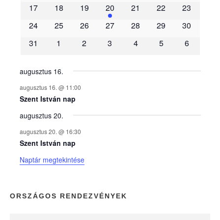
m
17
18
19
20
21
22
23
é
24
25
26
27
28
29
30
31
1
2
3
4
5
6
n
y
augusztus 16.
augusztus 16. @ 11:00
e
Szent István nap
augusztus 20.
k
augusztus 20. @ 16:30
n
Szent István nap
Naptár megtekintése
a
p
ORSZÁGOS RENDEZVÉNYEK
t