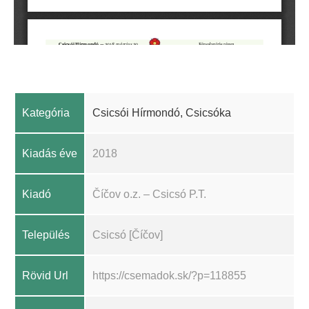
Kategória
Csicsói Hírmondó, Csicsóka
Kiadás éve
2018
Kiadó
Číčov o.z. – Csicsó P.T.
Település
Csicsó [Číčov]
Rövid Url
https://csemadok.sk/?p=118855