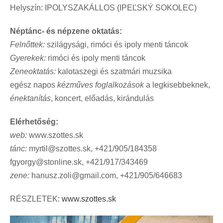
Helyszín: IPOLYSZAKÁLLOS (IPEĽSKÝ SOKOLEC)
Néptánc- és népzene oktatás:
Felnőttek:
szilágysági, rimóci és ipoly menti táncok
Gyerekek:
rimóci és ipoly menti táncok
Zeneoktatás:
kalotaszegi és szatmári muzsika
egész napos
kézműves foglalkozások
a legkisebbeknek,
énektanítás
, koncert, előadás, kirándulás
Elérhetőség:
web:
www.szottes.sk
tánc:
myrtil@szottes.sk
, +421/905/184358
fgyorgy@stonline.sk
, +421/917/343469
zene:
hanusz.zoli@gmail.com
, +421/905/646683
RÉSZLETEK:
www.szottes.sk