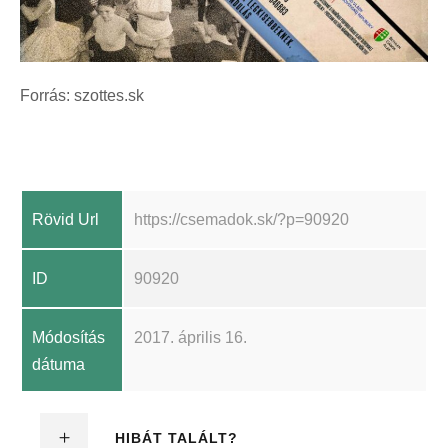
Forrás: szottes.sk
Rövid Url
https://csemadok.sk/?p=90920
ID
90920
Módosítás
2017. április 16.
dátuma
HIBÁT TALÁLT?