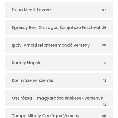
Duna Menti Tavasz
97
Egressy Béni Országos Színjátszó Fesztivál
26
Ipolyi Arnold Népmesemondó Verseny
60
Kodály Napok
11
Könnyűzenei szemle
12
Őszirózsa – magyarnóta énekesek versenye
23
Tompa Mihály Országos Verseny
65