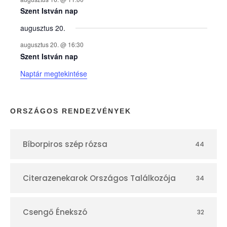
e
Szent István nap
augusztus 20.
k
augusztus 20. @ 16:30
n
Szent István nap
Naptár megtekintése
a
p
ORSZÁGOS RENDEZVÉNYEK
t
Bíborpiros szép rózsa
44
á
r
Citerazenekarok Országos Találkozója
34
Csengő Énekszó
32