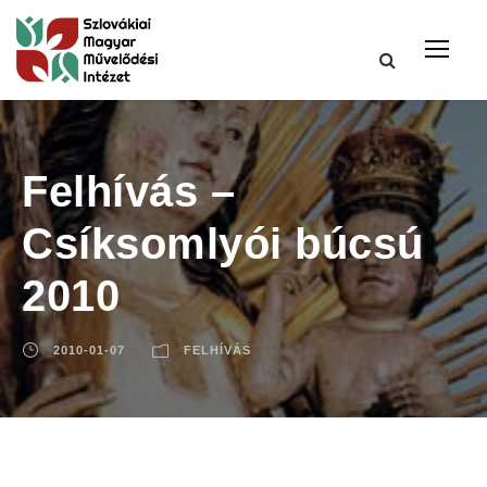
Felhívás –
Csíksomlyói búcsú
2010
2010-01-07
FELHÍVÁS