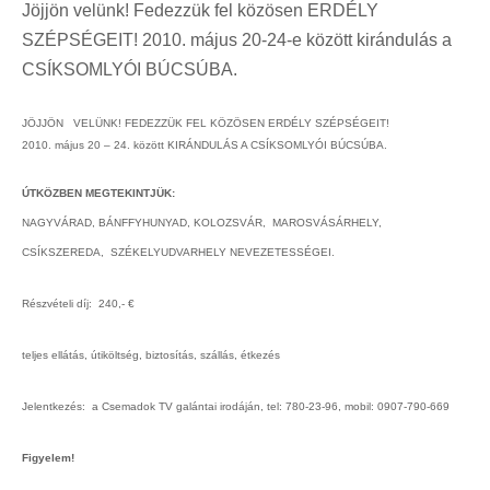
Jöjjön velünk! Fedezzük fel közösen ERDÉLY
SZÉPSÉGEIT! 2010. május 20-24-e között kirándulás a
CSÍKSOMLYÓI BÚCSÚBA.
JÖJJÖN VELÜNK! FEDEZZÜK FEL KÖZÖSEN ERDÉLY SZÉPSÉGEIT!
2010. május 20 – 24. között KIRÁNDULÁS A CSÍKSOMLYÓI BÚCSÚBA.
ÚTKÖZBEN MEGTEKINTJÜK:
NAGYVÁRAD, BÁNFFYHUNYAD, KOLOZSVÁR, MAROSVÁSÁRHELY,
CSÍKSZEREDA, SZÉKELYUDVARHELY NEVEZETESSÉGEI.
Részvételi díj: 240,- €
teljes ellátás, útiköltség, biztosítás, szállás, étkezés
Jelentkezés: a Csemadok TV galántai irodáján, tel: 780-23-96, mobil: 0907-790-669
Figyelem!