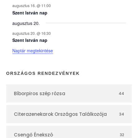
augusztus 16. @ 11:00
e
Szent István nap
augusztus 20.
k
augusztus 20. @ 16:30
n
Szent István nap
Naptár megtekintése
a
p
ORSZÁGOS RENDEZVÉNYEK
t
Bíborpiros szép rózsa
44
á
r
Citerazenekarok Országos Találkozója
34
Csengő Énekszó
32