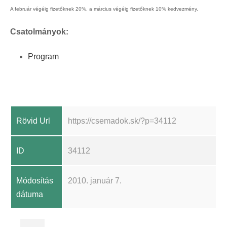
A február végéig fizetőknek 20%, a március végéig fizetőknek 10% kedvezmény.
Csatolmányok:
Program
Rövid Url
https://csemadok.sk/?p=34112
ID
34112
Módosítás
2010. január 7.
dátuma