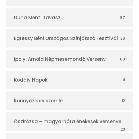
Duna Menti Tavasz
97
Egressy Béni Országos Színjátszó Fesztivál
26
Ipolyi Arnold Népmesemondó Verseny
60
Kodály Napok
11
Könnyűzenei szemle
12
Őszirózsa – magyarnóta énekesek versenye
23