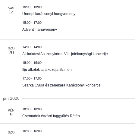
c
m
k
15:00
-
15:00
VAS
i
t
14
Ünnepi karácsonyi hangverseny
f
é
d
e
15:00
-
17:00
j
a
Adventi hangverseny
e
n
t
z
é
e
y
14:00
-
14:00
s
SZO
.
20
A Harkácsi Asszonykórus VIII. jótékonysági koncertje
e
15:00
-
15:00
Ifjú alkotók találkozója Szímőn
k
17:00
-
17:00
Szarka Gyula és zenekara Karácsonyi koncertje
k
jan 2026
t
e
18:00
-
18:00
PÉN
9
Csemadok évzáró taggyűlés Rétén
r
16:00
-
16:00
SZO