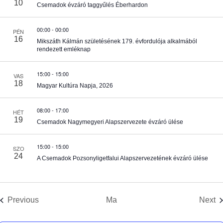
e
10
Csemadok évzáró taggyűlés Éberhardon
s
00:00
-
00:00
i
PÉN
16
Mikszáth Kálmán születésének 179. évfordulója alkalmából
é
rendezett emléknap
s
15:00
-
15:00
VAS
18
Magyar Kultúra Napja, 2026
e
08:00
-
17:00
HÉT
é
i
19
Csemadok Nagymegyeri Alapszervezete évzáró ülése
s
15:00
-
15:00
SZO
24
A Csemadok Pozsonyligetfalui Alapszervezetének évzáró ülése
n
é
Események
E
Previous
Ma
Next
z