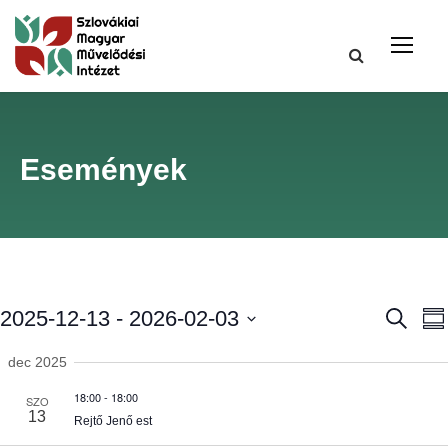
Események
E
2025-12-13
 - 
2026-02-03
K
S
e
u
S
r
s
m
dec 2025
e
e
m
s
18:00
-
18:00
a
l
SZO
e
e
r
13
Rejtő Jenő est
t
e
y
t