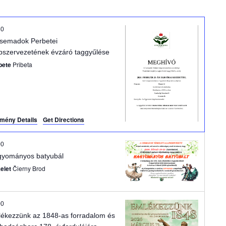
m
é
30
semadok Perbetei
n
pszervezetének évzáró taggyűlése
bete
Pribeta
y
n
é
mény Details
Get Directions
z
00
e
yományos batyubál
kelet
Čierny Brod
t
n
00
ékezzünk az 1848-as forradalom és
a