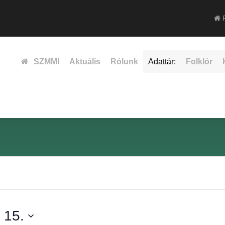
F
SZMMI
Aktuális
Rólunk
Adattár:
Folklór
 15.