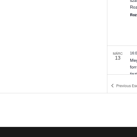
sza
Ro
Roz
MÁRC
16:
13
Meg
for
tisz
Fel
Previous
Es
MÁRC
17:
13
A „