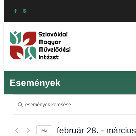
Események
E
Í
r
s
j
a
február 28.
 - 
március
Ma
b