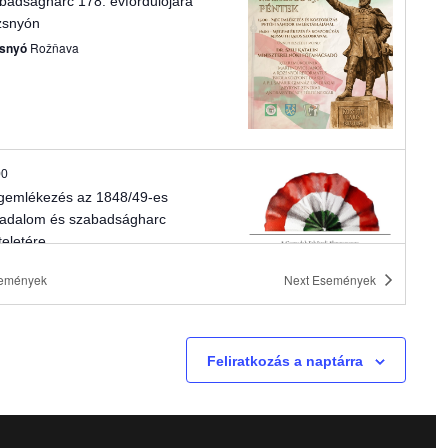
badságharc 178. évfordulójára
zsnyón
v
snyó
Rožňava
i
g
á
00
emlékezés az 1848/49-es
c
radalom és szabadságharc
teletére
i
sőszeli
Horné Saliby
emények
Next
Események
ó
Feliratkozás a naptárra
00
Szabadság Üzenete”