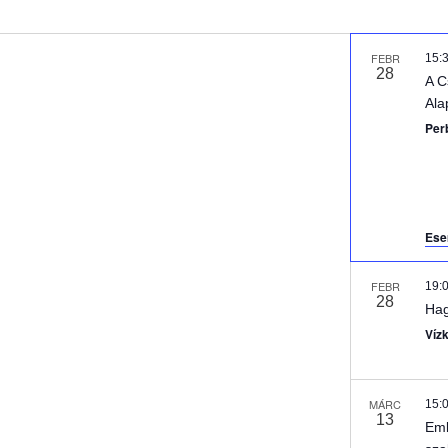
FEBR
15:
28
A C
Ala
Per
Ese
FEBR
19:
28
Hag
Víz
MÁRC
15:
13
Eml