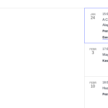
JAN
15:
24
A C
Ala
Poz
Ese
FEBR
17:
3
Mag
Ka
FEBR
18:
10
Haz
Poz