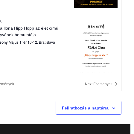
v
i
00
la Ilona Hipp Hopp az élet című
g
yvének bemutatója
sony
Május 1 tér 10-12, Bratislava
á
c
i
emények
Next
Események
ó
00
aramvölgyi Színpad előadása
lízen: Még egy csésze teát?
Feliratkozás a naptárra
líz
Zselíz