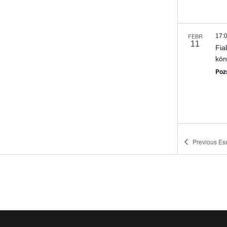
FEBR
17:
11
Fia
kön
Poz
Previous
Es
FEBR
17:
21
A G
Zse
Zse