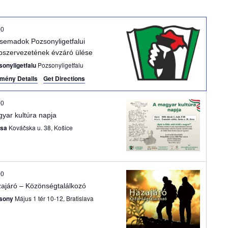
m
é
00
semadok Pozsonyligetfalui
n
pszervezetének évzáró ülése
sonyligetfalu
Pozsonyligetfalu
y
mény Details
Get Directions
n
00
é
yar kultúra napja
ssa
Kováčska u. 38, Košice
z
e
00
t
ajáró – Közönségtalálkozó
n
sony
Május 1 tér 10-12, Bratislava
a