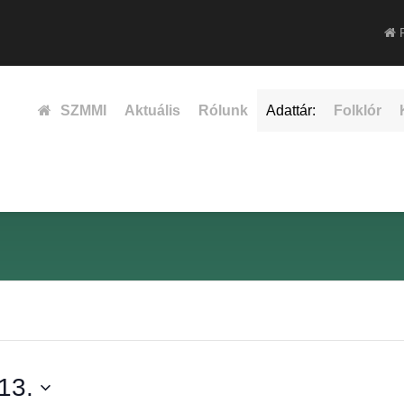
F
SZMMI
Aktuális
Rólunk
Adattár:
Folklór
13.