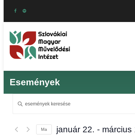
Események
E
Í
r
s
j
a
január 22.
 - 
március 
Ma
b