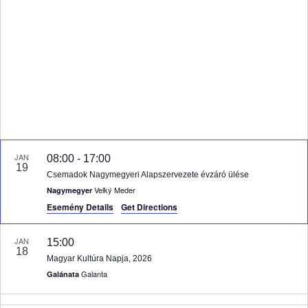
c
m
k
i
t
f
é
d
e
j
a
e
n
t
z
é
e
y
s
.
e
JAN
08:00
-
17:00
19
k
Csemadok Nagymegyeri Alapszervezete évzáró ülése
Veľký Meder
Nagymegyer
k
Esemény Details
Get Directions
t
e
JAN
15:00
18
Magyar Kultúra Napja, 2026
r
Galanta
Galánata