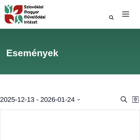
Események
E
2025-12-13
 - 
2026-01-24
K
M
e
a
S
r
s
p
e
e
s
l
e
e
t
e
t