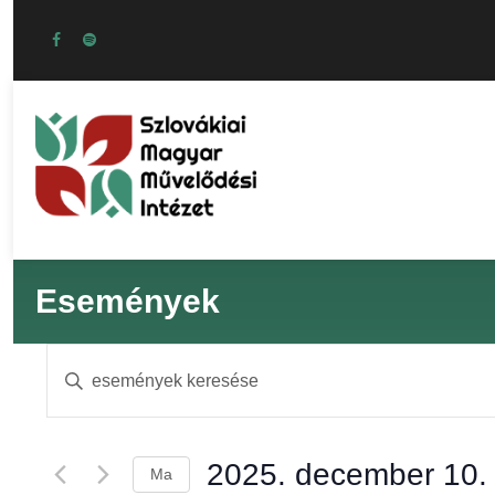
Események
E
Í
r
s
j
a
2025. december 10.
Ma
b