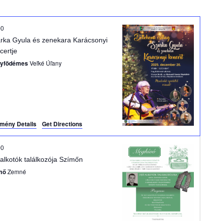
m
é
00
rka Gyula és zenekara Karácsonyi
n
certje
yfödémes
Veľké Úľany
y
n
é
mény Details
Get Directions
z
00
e
ú alkotók találkozója Szímőn
t
mő
Zemné
n
a