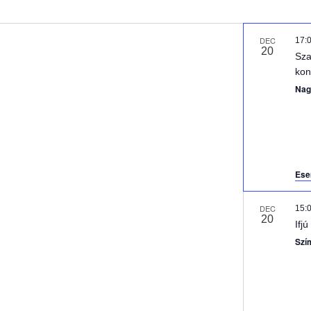
DEC
17:
20
Sza
kon
Nag
Ese
DEC
15:
20
Ifj
Szí