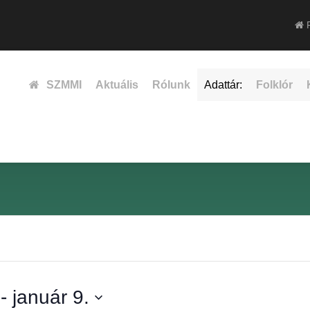
F
SZMMI
Aktuális
Rólunk
Adattár:
Folklór
 - 
január 9.