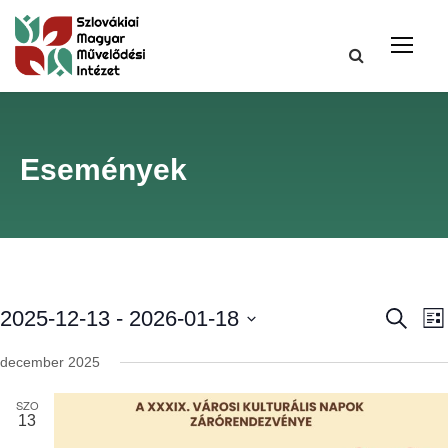
Események
E
2025-12-13
 - 
2026-01-18
K
L
e
i
D
r
s
s
december 2025
e
á
t
s
a
t
SZO
e
e
13
t
u
t