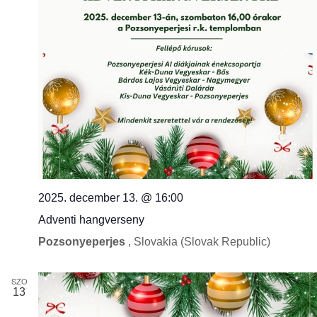
e
t
v
á
l
a
2025. december 13. @ 16:00
Adventi hangverseny
s
Pozsonyeperjes
, Slovakia (Slovak Republic)
z
SZO
t
13