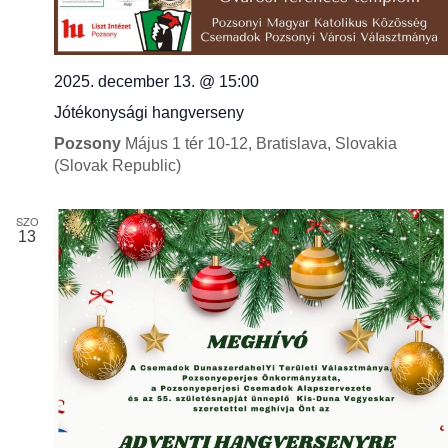
e
s
i
2025. december 13. @ 15:00
é
Jótékonysági hangverseny
s
Pozsony
Május 1 tér 10-12, Bratislava, Slovakia
(Slovak Republic)
e
SZO
é
i
13
s
n
é
z