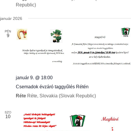
Republic)
január 2026
PÉN
9
január 9. @ 18:00
Csemadok évzáró taggyűlés Rétén
Réte
Réte, Slovakia (Slovak Republic)
SZO
10