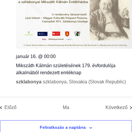
január 16. @ 00:00
Mikszáth Kálmán születésének 179. évfordulója
alkalmából rendezett emléknap
szklabonya
szklabonya, Slovakia (Slovak Republic)
Események
E
Előző
Ma
Következő
Feliratkozás a naptárra