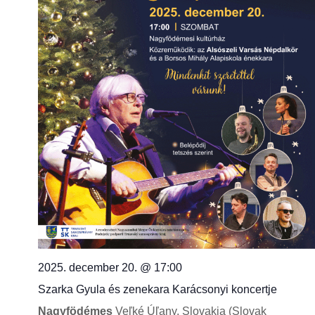
2025. december 20. @ 17:00
Szarka Gyula és zenekara Karácsonyi koncertje
Nagyfödémes
Veľké Úľany, Slovakia (Slovak