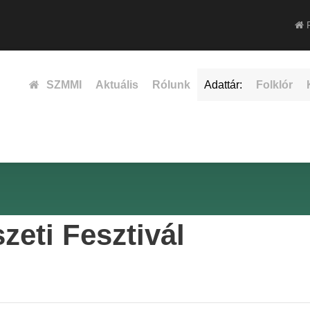
F
SZMMI
Aktuális
Rólunk
Adattár:
Folklór
eti Fesztivál