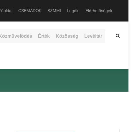
őoldal
CSEMADOK
SZMMI
Logók
Elérhetőségek
Közművelődés
Érték
Közösség
Levéltár