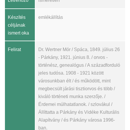
Létrehozó
ismeretlen
Készítés
emlékállítás
céljának
ismert oka
Felirat
Dr. Wertner Mór / Spáca, 1849. július 26
- Párkány, 1921. június 8. / orvos -
történész, genealógus / A századforduló
jeles tudósa. 1908 - 1921 között
városunkban élt / és működött, mint
megbecsült járási tisztiorvos és több /
kiváló történeti munka szerzője. /
Érdemei múlhatatlanok. / szlovákul /
Állíttatta a Párkány és Vidéke Kulturális
Alapítvány / és Párkány városa 1996-
ban.