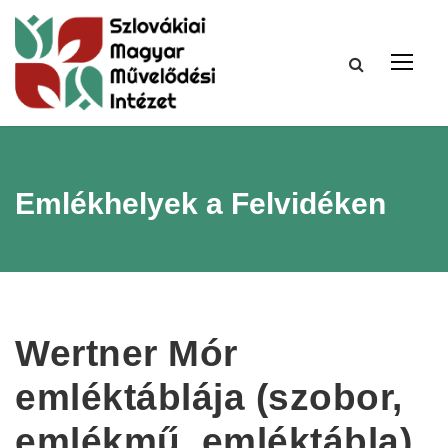
Emlékhelyek a Felvidéken
Wertner Mór
emléktáblája (szobor,
emlékmű, emléktábla)