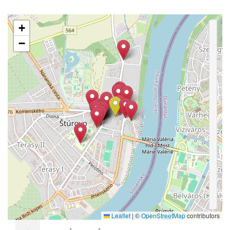
+
−
Leaflet
|
©
OpenStreetMap
contributors