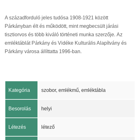
A századforduló jeles tudósa 1908-1921 között
Párkányban élt és működött, mint megbecsült járási
tisztiorvos és több kiváló történeti munka szerzője. Az
emléktáblát Párkány és Vidéke Kulturális Alapítvány és
Párkány városa állíttatta 1996-ban.
Kategória
szobor, emlékmű, emléktábla
Besorolás
helyi
Létezés
létező