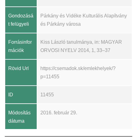
Gondozásá
Párkány és Vidéke Kulturális Alapítvány
t felügyeli
és Párkány városa
Forrásinfor
Kiss László tanulmánya, in: MAGYAR
mációk
ORVOSI NYELV 2014, 1, 33–37
Rövid Url
https://csemadok.sk/emlekhelyek/?
p=11455
ID
11455
Módosítás
2016. február 29.
dátuma