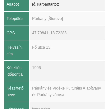
Állapot
jó, karbantartott
Település
Párkány [Štúrovo]
GPS
47.79841, 18.72283
Helyszín,
Fő utca 13.
cím
Készítés
1996
időpontja
Készíttető
Párkány és Vidéke Kulturális Alapítvány
neve
és Párkány városa