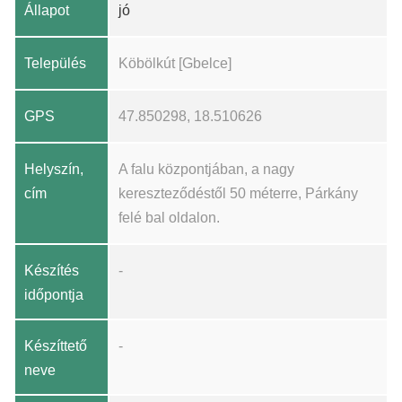
Állapot
jó
Település
Köbölkút [Gbelce]
GPS
47.850298, 18.510626
Helyszín,
A falu központjában, a nagy
cím
kereszteződéstől 50 méterre, Párkány
felé bal oldalon.
Készítés
-
időpontja
Készíttető
-
neve