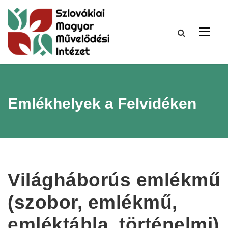
Emlékhelyek a Felvidéken
Világháborús emlékmű
(szobor, emlékmű,
emléktábla, történelmi)