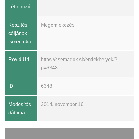
Létrehozó
-
Készítés
Megemlékezés
céljának
ismert oka
Rövid Url
https://csemadok.sk/emlekhelyek/?
p=6348
ID
6348
Módosítás
2014. november 16.
dátuma