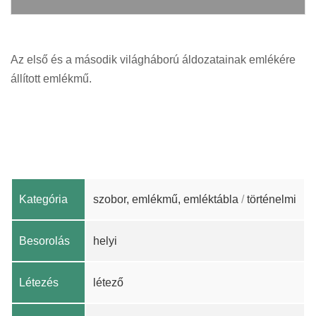
Az első és a második világháború áldozatainak emlékére
állított emlékmű.
Kategória
szobor, emlékmű, emléktábla
/
történelmi
Besorolás
helyi
Létezés
létező