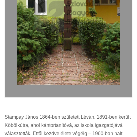
Stampay János 1864-ben született Léván, 1891-ben került
Köbölkútra, ahol kántortanítóvá, az iskola igazgatójává
választották. Ettől kezdve élete végéig – 1960-ban halt