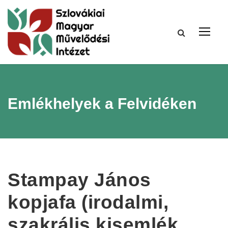
Emlékhelyek a Felvidéken
Stampay János
kopjafa (irodalmi,
szakrális kisemlék,