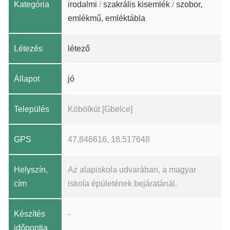
Kategória
irodalmi
/
szakrális kisemlék
/
szobor,
emlékmű, emléktábla
Létezés
létező
Állapot
jó
Település
Köbölkút [Gbelce]
GPS
47.846616, 18.517648
Helyszín,
Az alapiskola udvarában, a magyar
cím
iskola épületének bejáratánál.
Készítés
-
időpontja