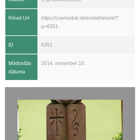
Rövid Url
https://csemadok.sk/emlekhelyek/?
p=6351
ID
6351
Módosítás
2014. november 16.
dátuma