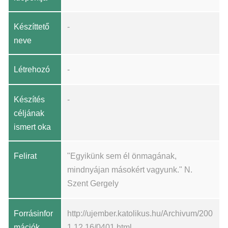
Készíttető
-
neve
Létrehozó
-
Készítés
-
céljának
ismert oka
Felirat
"Egyikünk sem él önmagának,
mindnyájan másokért vagyunk." N.
Szent Gergely
Forrásinfor
http://ujember.katolikus.hu/Archivum/200
mációk
1.12.16/0401.html