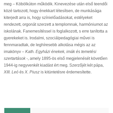
meg – Köbölkúton működik. Kinevezése után első teendői
közé tartozott, hogy énekkart létesítsen, de munkásága
kiterjedt arra is, hogy színielőadásokat, estélyeket
rendezett, orgonát szerzett a templomnak, harmóniumot az
iskolának. Fanemesítéssel is foglalkozott, s erre tanította a
gyerekeket is. Irodalmi, szociálpedagógiai művei is
fennmaradtak, de leghíresebb alkotása mégis az az
imakönyv –
Kath. Egyházi énekek, imák és temetési
szertartások
-, amely 1895-ös első megjelenését követően
1944-ig negyvenkét kiadást ért meg. Szerzőjét két pápa,
XIII. Leó
és
X. Piusz
is kitüntetésre érdemesítette.