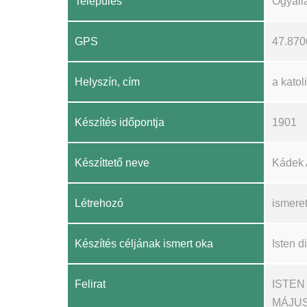
Település
Ógyall
GPS
47.870
Helyszín, cím
a kato
Készítés időpontja
1901
Készíttető neve
Kádek 
Létrehozó
ismere
Készítés céljának ismert oka
Isten 
Felirat
ISTEN
MÁJUS 