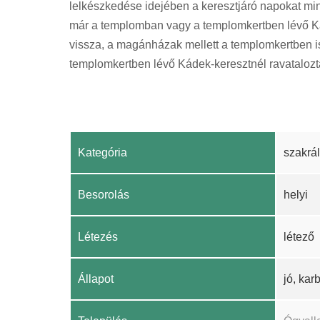
lelkészkedése idejében a keresztjáró napokat min
már a templomban vagy a templomkertben lévő Kád
vissza, a magánházak mellett a templomkertben is v
templomkertben lévő Kádek-keresztnél ravataloztá
Kategória
szakrál
Besorolás
helyi
Létezés
létező
Állapot
jó, kar