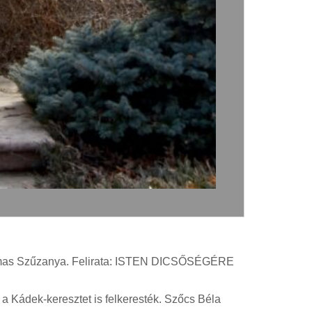
jdalmas Szűzanya. Felirata: ISTEN DICSŐSÉGÉRE
 a Kádek-keresztet is felkeresték. Szőcs Béla