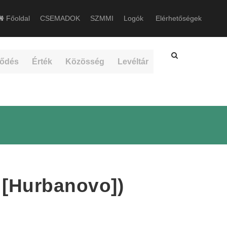
Főoldal
CSEMADOK
SZMMI
Logók
Elérhetőségek
ődés
Érték
Közösség
Levéltár
a [Hurbanovo])