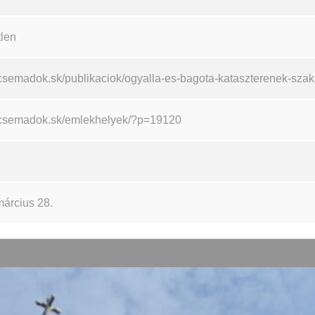
tlen
/csemadok.sk/publikaciok/ogyalla-es-bagota-kataszterenek-szakr
//csemadok.sk/emlekhelyek/?p=19120
március 28.