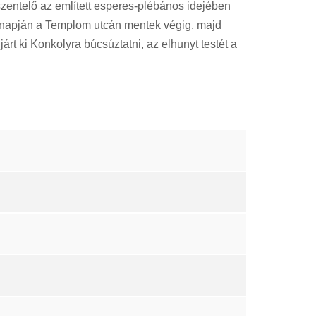
zentelő az említett esperes-plébános idejében
úrnapján a Templom utcán mentek végig, majd
árt ki Konkolyra búcsúztatni, az elhunyt testét a