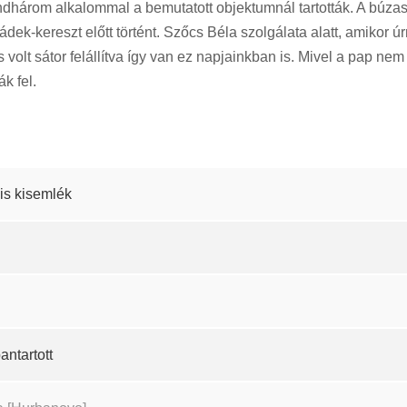
dhárom alkalommal a bemutatott objektumnál tartották. A búzas
ek-kereszt előtt történt. Szőcs Béla szolgálata alatt, amikor 
olt sátor felállítva így van ez napjainkban is. Mivel a pap nem j
k fel.
is kisemlék
bantartott