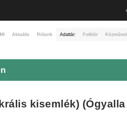
MI
Aktuális
Rólunk
Adattár:
Folklór
Közművel
en
krális kisemlék) (Ógyall