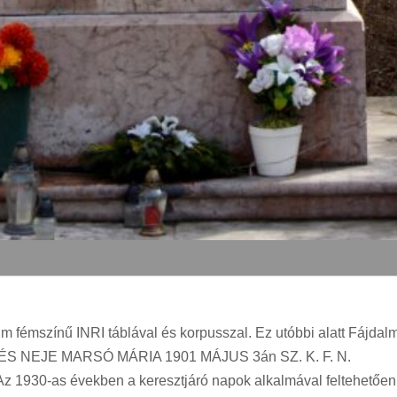
tum fémszínű INRI táblával és korpusszal. Ez utóbbi alatt Fá
NEJE MARSÓ MÁRIA 1901 MÁJUS 3án SZ. K. F. N.
t. Az 1930-as években a keresztjáró napok alkalmával feltehetően