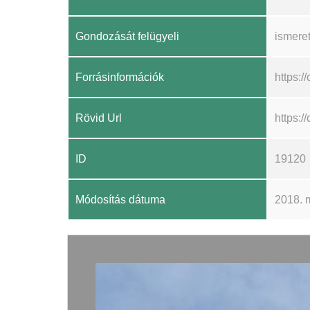
Gondozását felügyeli
ismere
Forrásinformációk
https:/
Rövid Url
https:
ID
19120
Módosítás dátuma
2018. 