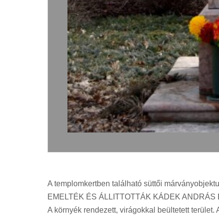
A templomkertben található süttői márványobjek
EMELTÉK ÉS ÁLLITTOTTÁK KÁDEK ANDRÁS ÉS 
A környék rendezett, virágokkal beültetett terüle