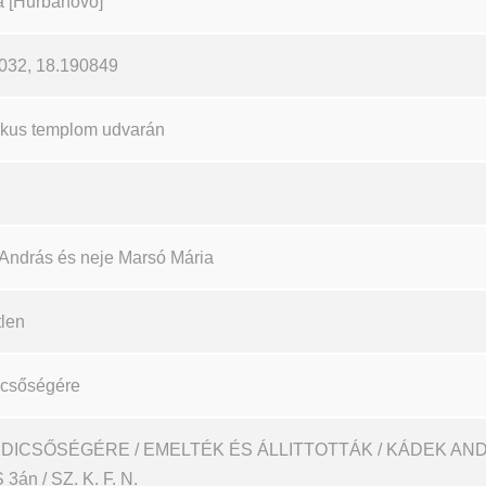
a [Hurbanovo]
032, 18.190849
likus templom udvarán
András és neje Marsó Mária
tlen
dicsőségére
 DICSŐSÉGÉRE / EMELTÉK ÉS ÁLLITTOTTÁK / KÁDEK ANDR
3án / SZ. K. F. N.