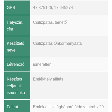
GPS
47.875126, 17.645274
Helyszín,
Csilizpatas, temető
cím
Készíttető
Csilizpatas Önkormányzata
neve
Létrehozó
ismeretlen
Készítés
Emlékhely állítás
céljának
ismert oka
Felirat
Emlék a II. világháború áldozatairól. / 29