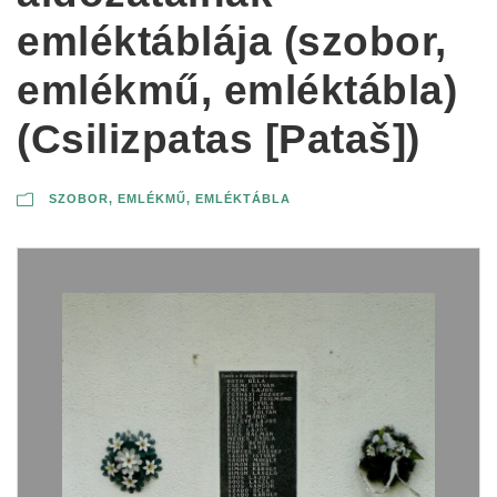
emléktáblája (szobor,
emlékmű, emléktábla)
(Csilizpatas [Pataš])
SZOBOR, EMLÉKMŰ, EMLÉKTÁBLA