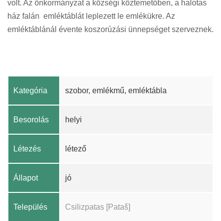
volt. Az önkormányzat a községi köztemetőben, a halotas
ház falán emléktáblát leplezett le emlékükre. Az
emléktáblánál évente koszorúzási ünnepséget szerveznek.
Kategória
szobor, emlékmű, emléktábla
Besorolás
helyi
Létezés
létező
Állapot
jó
Település
Csilizpatas [Pataš]