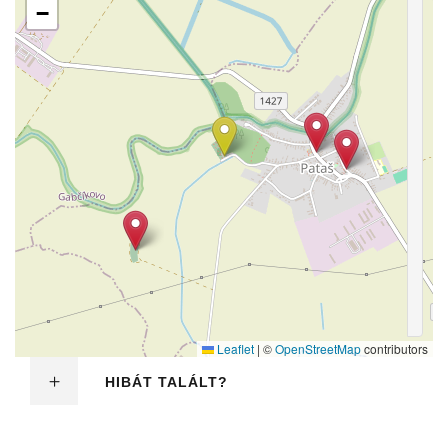
−
Leaflet
|
©
OpenStreetMap
contributors
HIBÁT TALÁLT?