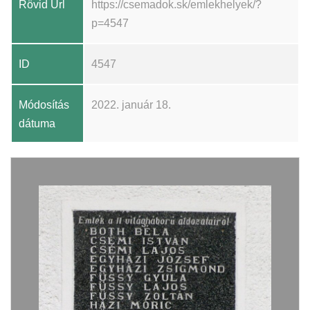
Rövid Url
https://csemadok.sk/emlekhelyek/?
p=4547
ID
4547
Módosítás
2022. január 18.
dátuma