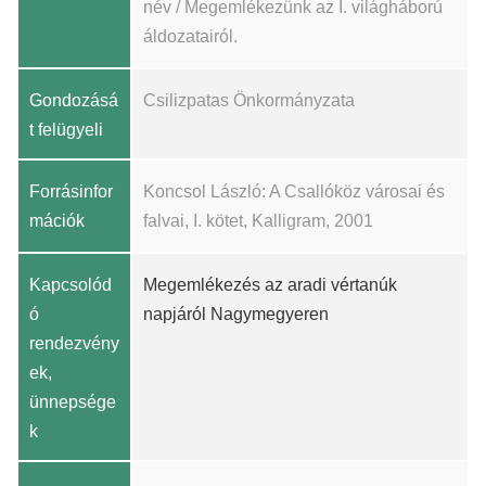
név / Megemlékezünk az I. világháború
áldozatairól.
Gondozásá
Csilizpatas Önkormányzata
t felügyeli
Forrásinfor
Koncsol László: A Csallóköz városai és
mációk
falvai, I. kötet, Kalligram, 2001
Kapcsolód
Megemlékezés az aradi vértanúk
ó
napjáról Nagymegyeren
rendezvény
ek,
ünnepsége
k