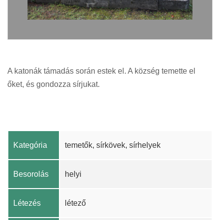
A katonák támadás során estek el. A község temette el
őket, és gondozza sírjukat.
Kategória
temetők, sírkövek, sírhelyek
Besorolás
helyi
Létezés
létező