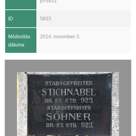
p=5933
ID
5933
Módosítás
2014. november 3.
dátuma