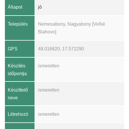
Állapot
jó
Település
Nemesabony, Nagyabony [Veľké
Blahovo]
GPS
48.016820, 17.572290
Készítés
ismeretlen
időpontja
Készíttető
ismeretlen
neve
Létrehozó
ismeretlen