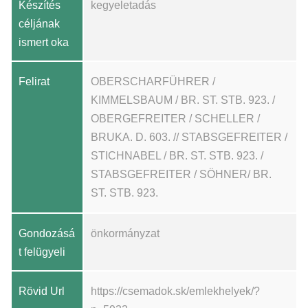
Készítés
kegyeletadás
céljának
ismert oka
Felirat
OBERSCHARFÜHRER /
KIMMELSBAUM / BR. ST. STB. 923. /
OBERGEFREITER / SCHELLER /
BRUKA. D. 603. // STABSGEFREITER /
STICHNABEL / BR. ST. STB. 923. /
STABSGEFREITER / SÖHNER/ BR.
ST. STB. 923.
Gondozásá
önkormányzat
t felügyeli
Rövid Url
https://csemadok.sk/emlekhelyek/?