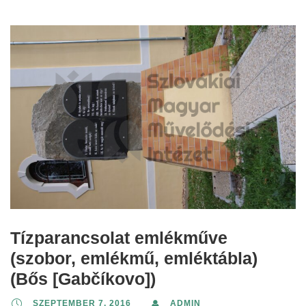
Tízparancsolat emlékműve
(szobor, emlékmű, emléktábla)
(Bős [Gabčíkovo])
SZEPTEMBER 7, 2016
ADMIN