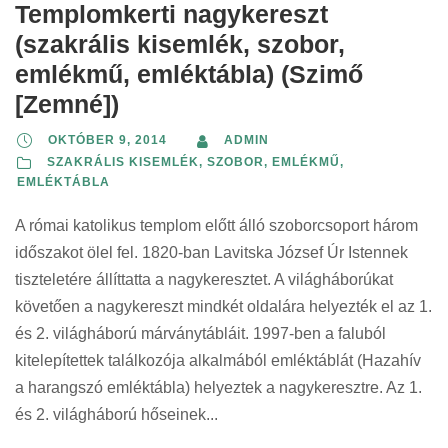
Templomkerti nagykereszt
(szakrális kisemlék, szobor,
emlékmű, emléktábla) (Szimő
[Zemné])
OKTÓBER 9, 2014
ADMIN
SZAKRÁLIS KISEMLÉK
,
SZOBOR, EMLÉKMŰ,
EMLÉKTÁBLA
A római katolikus templom előtt álló szoborcsoport három
időszakot ölel fel. 1820-ban Lavitska József Úr Istennek
tiszteletére állíttatta a nagykeresztet. A világháborúkat
követően a nagykereszt mindkét oldalára helyezték el az 1.
és 2. világháború márványtábláit. 1997-ben a faluból
kitelepítettek találkozója alkalmából emléktáblát (Hazahív
a harangszó emléktábla) helyeztek a nagykeresztre. Az 1.
és 2. világháború hőseinek...