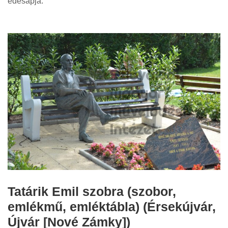
édesapja.
Tatárik Emil szobra (szobor,
emlékmű, emléktábla) (Érsekújvár,
Újvár [Nové Zámky])