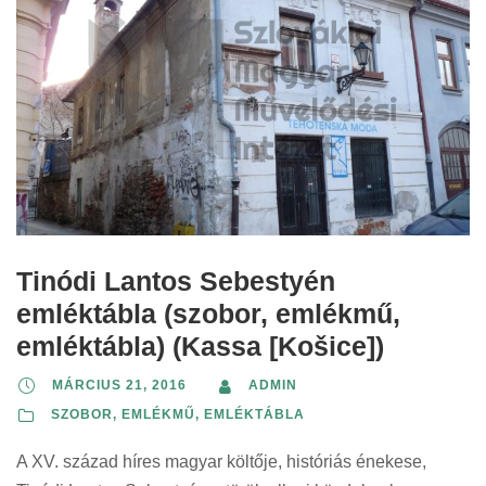
Tinódi Lantos Sebestyén
emléktábla (szobor, emlékmű,
emléktábla) (Kassa [Košice])
MÁRCIUS 21, 2016
ADMIN
SZOBOR, EMLÉKMŰ, EMLÉKTÁBLA
A XV. század híres magyar költője, históriás énekese,