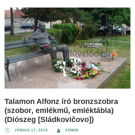
Talamon Alfonz író bronzszobra
(szobor, emlékmű, emléktábla)
(Diószeg [Sládkovičovo])
JÚNIUS 17, 2015
ADMIN