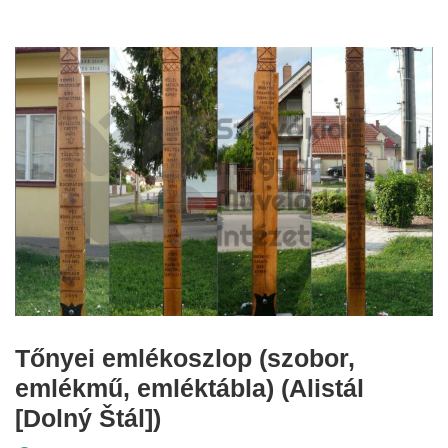
Tőnyei emlékoszlop (szobor,
emlékmű, emléktábla) (Alistál
[Dolný Štál])