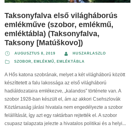
Taksonyfalva első világháborús
emlékműve (szobor, emlékmű,
emléktábla) (Taksonyfalva,
Taksony [Matúškovo])
AUGUSZTUS 8, 2019
HUSZARLASZLO
SZOBOR, EMLÉKMŰ, EMLÉKTÁBLA
A Hős katona szobrának, melyet a két világháború között
készíttetett a falu lakossága az első világháború
hadiáldozataira emlékezve, „kalandos” története van. A
szobor 1928-ban készült el, ám az akkori Csehszlovák
Köztársaság járási hivatala nem engedélyezte a szobor
felállítását, így azt egy raktárban rejtették el. A szobor
csupasz talapzata jelezte a hivatalos politikai és a helyi...