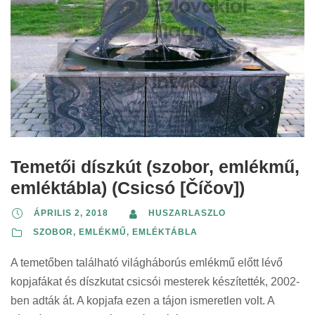
Temetői díszkút (szobor, emlékmű,
emléktábla) (Csicsó [Číčov])
ÁPRILIS 2, 2018
HUSZARLASZLO
SZOBOR, EMLÉKMŰ, EMLÉKTÁBLA
A temetőben található világháborús emlékmű előtt lévő
kopjafákat és díszkutat csicsói mesterek készítették, 2002-
ben adták át. A kopjafa ezen a tájon ismeretlen volt. A