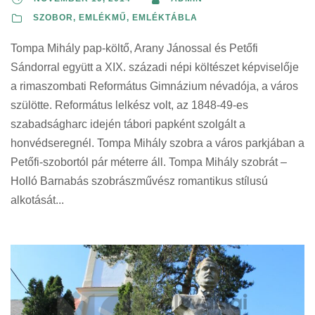
SZOBOR, EMLÉKMŰ, EMLÉKTÁBLA
Tompa Mihály pap-költő, Arany Jánossal és Petőfi
Sándorral együtt a XIX. századi népi költészet képviselője
a rimaszombati Református Gimnázium névadója, a város
szülötte. Református lelkész volt, az 1848-49-es
szabadságharc idején tábori papként szolgált a
honvédseregnél. Tompa Mihály szobra a város parkjában a
Petőfi-szobortól pár méterre áll. Tompa Mihály szobrát –
Holló Barnabás szobrászművész romantikus stílusú
alkotását...