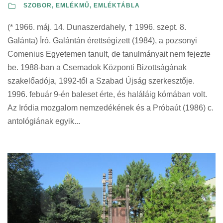
SZOBOR, EMLÉKMŰ, EMLÉKTÁBLA
(* 1966. máj. 14. Dunaszerdahely, † 1996. szept. 8.
Galánta) Író. Galántán érettségizett (1984), a pozsonyi
Comenius Egyetemen tanult, de tanulmányait nem fejezte
be. 1988-ban a Csemadok Központi Bizottságának
szakelőadója, 1992-től a Szabad Újság szerkesztője.
1996. febuár 9-én baleset érte, és haláláig kómában volt.
Az Iródia mozgalom nemzedékének és a Próbaút (1986) c.
antológiának egyik...