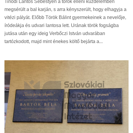
Tinódi Lantos Sebestyén a török elleni küzdelemben
megsérült a bal karján, s arra kényszerült, hogy elhagyja a
vitézi pályát. Előbb Török Bálint gyermekeinek a nevelője,
íródeákja és udvari lantosa lett. Urának török fogságba
jutása után egy ideig Verbőczi István udvarában
tartózkodott, majd mint énekes költő bejárta a...