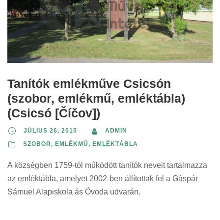
Tanítók emlékműve Csicsón
(szobor, emlékmű, emléktábla)
(Csicsó [Číčov])
JÚLIUS 26, 2015
ADMIN
SZOBOR, EMLÉKMŰ, EMLÉKTÁBLA
A községben 1759-tól működött tanítók neveit tartalmazza
az emléktábla, amelyet 2002-ben állítottak fel a Gáspár
Sámuel Alapiskola ás Óvoda udvarán.