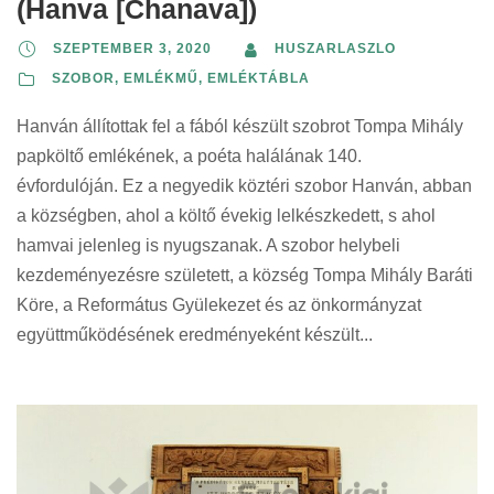
(Hanva [Chanava])
SZEPTEMBER 3, 2020
HUSZARLASZLO
SZOBOR, EMLÉKMŰ, EMLÉKTÁBLA
Hanván állítottak fel a fából készült szobrot Tompa Mihály
papköltő emlékének, a poéta halálának 140.
évfordulóján. Ez a negyedik köztéri szobor Hanván, abban
a községben, ahol a költő évekig lelkészkedett, s ahol
hamvai jelenleg is nyugszanak. A szobor helybeli
kezdeményezésre született, a község Tompa Mihály Baráti
Köre, a Református Gyülekezet és az önkormányzat
együttműködésének eredményeként készült...