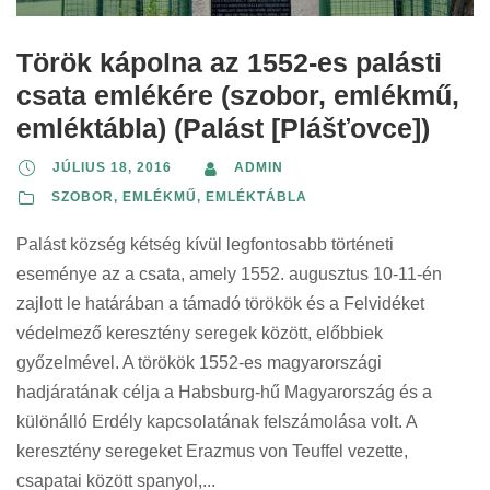
Török kápolna az 1552-es palásti
csata emlékére (szobor, emlékmű,
emléktábla) (Palást [Plášťovce])
JÚLIUS 18, 2016
ADMIN
SZOBOR, EMLÉKMŰ, EMLÉKTÁBLA
Palást község kétség kívül legfontosabb történeti
eseménye az a csata, amely 1552. augusztus 10-11-én
zajlott le határában a támadó törökök és a Felvidéket
védelmező keresztény seregek között, előbbiek
győzelmével. A törökök 1552-es magyarországi
hadjáratának célja a Habsburg-hű Magyarország és a
különálló Erdély kapcsolatának felszámolása volt. A
keresztény seregeket Erazmus von Teuffel vezette,
csapatai között spanyol,...