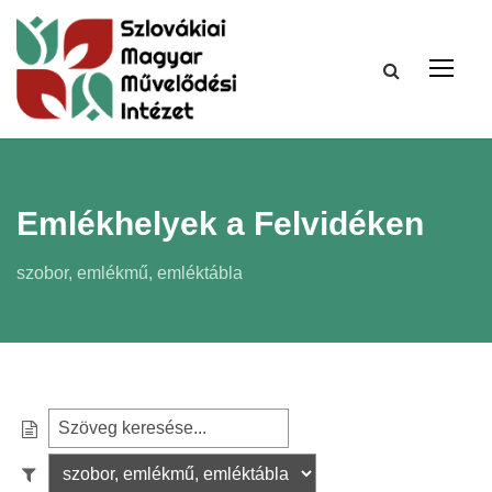
Emlékhelyek a Felvidéken
szobor, emlékmű, emléktábla
S
e
S
a