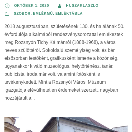
OKTÓBER 1, 2020
HUSZARLASZLO
SZOBOR, EMLÉKMŰ, EMLÉKTÁBLA
2018 augusztusában, születésének 130. és halálának 50.
évfordulója alkalmából rendezvénysorozattal emlékeztek
meg Rozsnyón Tichy Kálmánról (1888-1968), a város
neves szülöttéről. Sokoldalú személyiség volt, és bár
elsősorban festőként, grafikusként ismerte a közönség,
ugyanakkor kiváló muzeológus, helytörténész, tanár,
publicista, irodalmár volt, valamint fotósként is
tevékenykedett. Mint a Rozsnyói Városi Múzeum
igazgatója elévülhetetlen érdemeket szerzett, nagyban
hozzájárult a...