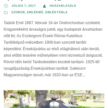
JÚLIUS 7, 2017
HUSZARLASZLO
SZOBOR, EMLÉKMŰ, EMLÉKTÁBLA
Tatárik Emil 1887. február 16-án Ondrochovban született.
Kisgyerekként árvaságra jutott, egy budapesti árvaházban
nőtt fel. Az Esztergomi Érseki Római Katolikus
Tanítóképző-intézetben 1906-ban szerzett tanítói
képesítést. Érsekújvárba az első világháború után került,
ahol előbb testvére műhelyében mint rézmetsző dolgozott.
Rövid időn belül Tardoskedden kezdett tanítani. 1925-től
nyugdíjazásáig Érsekújvárban tanított. Sakkozni
Magyarországon tanult, már 1920-ban az ÉSE...