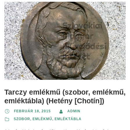
Tarczy emlékmű (szobor, emlékmű,
emléktábla) (Hetény [Chotín])
FEBRUÁR 18, 2015
ADMIN
SZOBOR, EMLÉKMŰ, EMLÉKTÁBLA