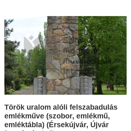
Török uralom alóli felszabadulás
emlékműve (szobor, emlékmű,
emléktábla) (Érsekújvár, Újvár