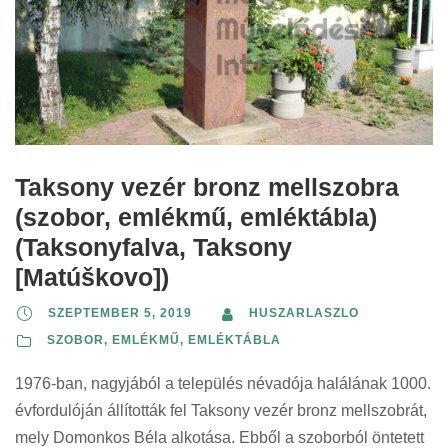
i
r
s
s
s
t
n
i
z
z
s
s
t
n
e
e
z
z
:
t
r
r
e
e
:
i
i
r
r
n
n
i
i
t
t
n
n
Taksony vezér bronz mellszobra
:
:
t
t
(szobor, emlékmű, emléktábla)
:
:
(Taksonyfalva, Taksony
[Matúškovo])
SZEPTEMBER 5, 2019
HUSZARLASZLO
SZOBOR, EMLÉKMŰ, EMLÉKTÁBLA
1976-ban, nagyjából a település névadója halálának 1000.
évfordulóján állították fel Taksony vezér bronz mellszobrát,
mely Domonkos Béla alkotása. Ebből a szoborból öntetett