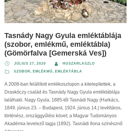
Tasnády Nagy Gyula emléktáblája
(szobor, emlékmű, emléktábla)
(Gömörfalva [Gemerská Ves])
JÚLIUS 27, 2020
HUSZARLASZLO
SZOBOR, EMLÉKMŰ, EMLÉKTÁBLA
A 2008-ban felállított emlékoszlopon a kitelepítettek, a
Draskóczy család és Tasnády Nagy Gyula emléktáblája
található. Nagy Gyula, 1885-től Tasnádi Nagy (Harkács,
1849. június 23. – Budapest, 1924. június 14.) levéltáros,
történész, országgyűlési követ; a Magyar Tudományos
Akadémia levelező tagja (1892). Tasnádi Ilona színésznő