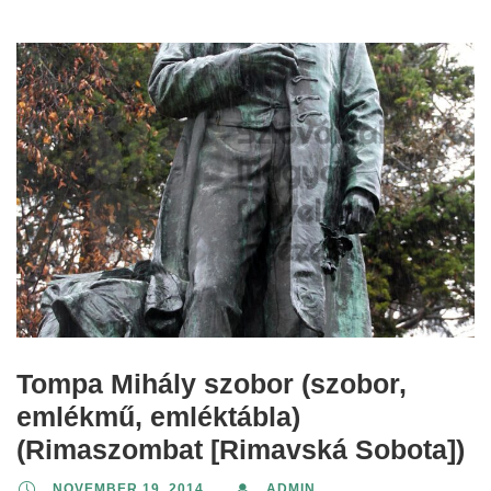
Tompa Mihály szobor (szobor,
emlékmű, emléktábla)
(Rimaszombat [Rimavská Sobota])
NOVEMBER 19, 2014
ADMIN