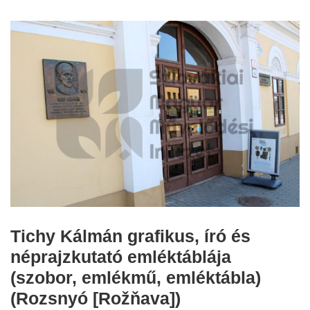
Tichy Kálmán grafikus, író és
néprajzkutató emléktáblája
(szobor, emlékmű, emléktábla)
(Rozsnyó [Rožňava])