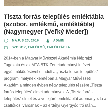
Tiszta forrás település emléktábla
(szobor, emlékmű, emléktábla)
(Nagymegyer [Veľký Meder])
MÁJUS 23, 2016
ADMIN
SZOBOR, EMLÉKMŰ, EMLÉKTÁBLA
2014-ben a Magyar Művészeti Akadémia Néprajzi
Tagozata és az MTA BTK Zenetudományi Intézet
együttműködésével elindult a „Tiszta forrás település”
program, melynek keretében a Magyar Művészeti
Akadémia minden évben négy település részére „Tiszta
forrás település” címet adományoz. A „Tiszta forrás
település” címet és a vele járó emléktáblát adományozta a
csallóközi városnak – az erdélyi Gyergyóditró után...