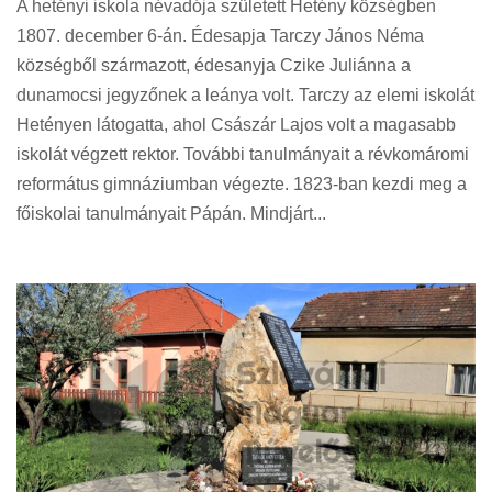
A hetényi iskola névadója született Hetény községben
1807. december 6-án. Édesapja Tarczy János Néma
községből származott, édesanyja Czike Juliánna a
dunamocsi jegyzőnek a leánya volt. Tarczy az elemi iskolát
Hetényen látogatta, ahol Császár Lajos volt a magasabb
iskolát végzett rektor. További tanulmányait a révkomáromi
református gimnáziumban végezte. 1823-ban kezdi meg a
főiskolai tanulmányait Pápán. Mindjárt...