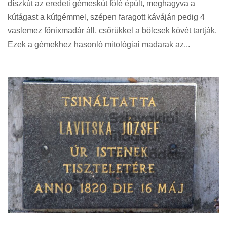
díszkút az eredeti gémeskút fölé épült, meghagyva a
kútágast a kútgémmel, szépen faragott káváján pedig 4
vaslemez főnixmadár áll, csőrükkel a bölcsek kövét tartják.
Ezek a gémekhez hasonló mitológiai madarak az...