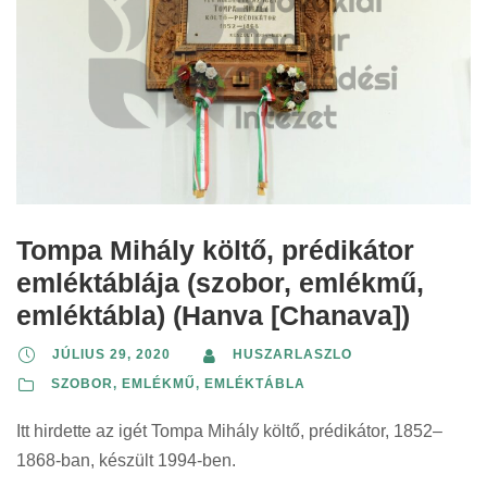
Tompa Mihály költő, prédikátor
emléktáblája (szobor, emlékmű,
emléktábla) (Hanva [Chanava])
JÚLIUS 29, 2020
HUSZARLASZLO
SZOBOR, EMLÉKMŰ, EMLÉKTÁBLA
Itt hirdette az igét Tompa Mihály költő, prédikátor, 1852–
1868-ban, készült 1994-ben.