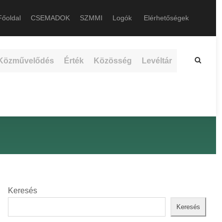
őoldal
CSEMADOK
SZMMI
Logók
Elérhetőségek
Közművelődés
Érték
Közösség
Levéltár
Keresés
Keresés