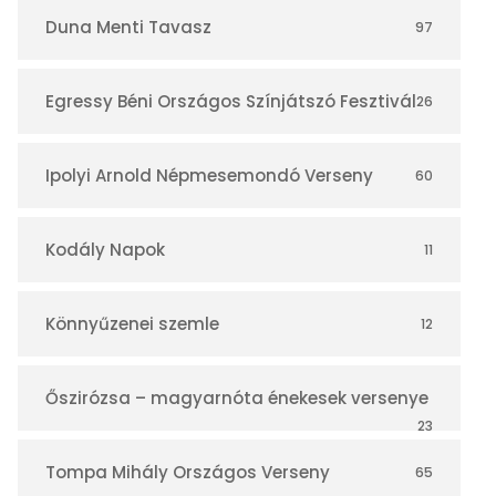
r
Duna Menti Tavasz
97
Egressy Béni Országos Színjátszó Fesztivál
26
Ipolyi Arnold Népmesemondó Verseny
60
Kodály Napok
11
Könnyűzenei szemle
12
Őszirózsa – magyarnóta énekesek versenye
23
Tompa Mihály Országos Verseny
65