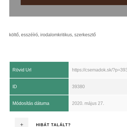
költő, esszéíró, irodalomkritikus, szerkesztő
Rövid Url
https://csemadok.sk/?p=39
ID
39380
Módosítás dátuma
2020. május 27.
HIBÁT TALÁLT?