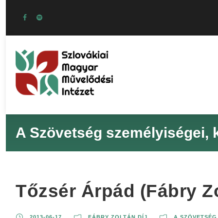
A Szövetség személyiségei, ki
Tőzsér Árpád (Fábry Zo
2013-06-17
FÁBRY ZOLTÁN DÍJ
A SZÖVETSÉG 