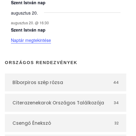
y
Szent István nap
augusztus 20.
e
augusztus 20. @ 16:30
Szent István nap
k
Naptár megtekintése
n
ORSZÁGOS RENDEZVÉNYEK
a
Bíborpiros szép rózsa
44
p
Citerazenekarok Országos Találkozója
34
t
á
Csengő Énekszó
32