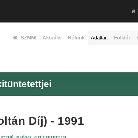
F
SZMMI
Aktuális
Rólunk
Adattár:
Folklór
tüntetettjei
ltán Díj) - 1991
SZEMÉLYISÉGEI, KITÜNTETETTJEI