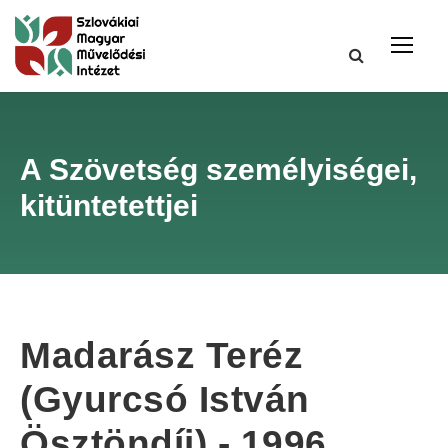
A Szövetség személyiségei,
kitüntetettjei
Madarász Teréz
(Gyurcsó István
Ösztöndíj) - 1996