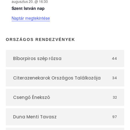
augusztus 20. @ 16:30
n
Szent István nap
Naptár megtekintése
a
p
ORSZÁGOS RENDEZVÉNYEK
t
Bíborpiros szép rózsa
44
á
r
Citerazenekarok Országos Találkozója
34
Csengő Énekszó
32
Duna Menti Tavasz
97