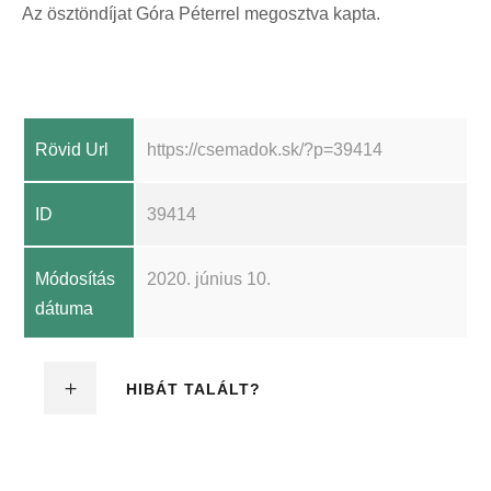
Az ösztöndíjat Góra Péterrel megosztva kapta.
Rövid Url
https://csemadok.sk/?p=39414
ID
39414
Módosítás
2020. június 10.
dátuma
HIBÁT TALÁLT?