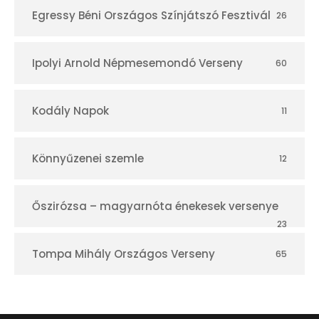
Egressy Béni Országos Színjátszó Fesztivál
26
Ipolyi Arnold Népmesemondó Verseny
60
Kodály Napok
11
Könnyűzenei szemle
12
Őszirózsa – magyarnóta énekesek versenye
23
Tompa Mihály Országos Verseny
65